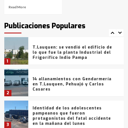
Read More
T.Lauquen: tres jóvenes que
intentaron evadir a la Policía
fueron detenidos por
Publicaciones Populares
comercialización de drogas en la
7
tarde del sábado
T.Lauquen: se vendió el edificio de
lo que fue la planta Industrial del
Frígorífico Indio Pampa
1
14 allanamientos con Gendarmería
en T.Lauquen, Pehuajó y Carlos
Casares
2
Identidad de los adolescentes
pampeanos que fueron
protagonistas del fatal accidente
en la mañana del lunes
3