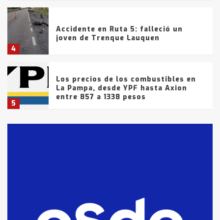
Accidente en Ruta 5: falleció un
joven de Trenque Lauquen
4
Los precios de los combustibles en
La Pampa, desde YPF hasta Axion
entre 857 a 1338 pesos
5
La Bolsa de Cereales de Bahía
Blanca anticipa que Agosto vendrá
con lluvias y heladas, en gran parte
de la provincia
6
T.Lauquen: tres jóvenes que
intentaron evadir a la Policía
fueron detenidos por
comercialización de drogas en la
7
tarde del sábado