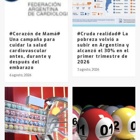
Los precios de los combustibles en
La Pampa, desde YPF hasta Axion
entre 857 a 1338 pesos
5
#Corazón de Mamá#
#Cruda realidad# La
Una campaña para
pobreza volvió a
cuidar la salud
subir en Argentina y
cardiovascular
alcanzó el 30% en el
antes, durante y
primer trimestre de
después del
2026
embarazo
5 agosto, 2026
6 agosto, 2026