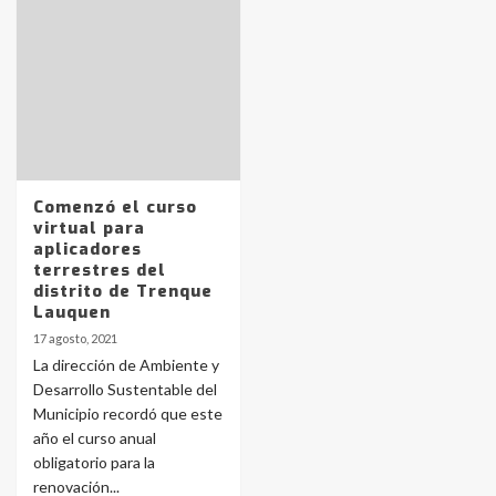
Identidad de los adolescentes
pampeanos que fueron
protagonistas del fatal accidente
en la mañana del lunes
3
Accidente en Ruta 5: falleció un
Comenzó el curso
joven de Trenque Lauquen
virtual para
4
aplicadores
terrestres del
distrito de Trenque
Los precios de los combustibles en
Lauquen
La Pampa, desde YPF hasta Axion
17 agosto, 2021
entre 857 a 1338 pesos
5
La dirección de Ambiente y
Desarrollo Sustentable del
Municipio recordó que este
La Bolsa de Cereales de Bahía
año el curso anual
Blanca anticipa que Agosto vendrá
con lluvias y heladas, en gran parte
obligatorio para la
de la provincia
6
renovación...