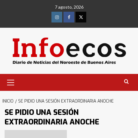
Saltar
7 agosto, 2026
al
contenido
Instagram
Facebook
Twitter
Menú
primario
INICIO
SE PIDIO UNA SESIÓN EXTRAORDINARIA ANOCHE
SE PIDIO UNA SESIÓN
EXTRAORDINARIA ANOCHE