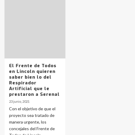
Identidad de los adolescentes
pampeanos que fueron
protagonistas del fatal accidente
en la mañana del lunes
3
Accidente en Ruta 5: falleció un
joven de Trenque Lauquen
El Frente de Todos
4
en Lincoln quieren
saber bien lo del
Respirador
Los precios de los combustibles en
Artificial que le
La Pampa, desde YPF hasta Axion
prestaron a Serenal
entre 857 a 1338 pesos
5
23 junio, 2021
Con el objetivo de que el
proyecto sea tratado de
La Bolsa de Cereales de Bahía
manera urgente, los
Blanca anticipa que Agosto vendrá
con lluvias y heladas, en gran parte
concejales del Frente de
de la provincia