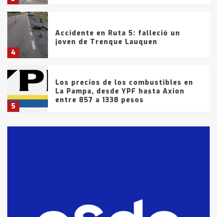
Accidente en Ruta 5: falleció un
joven de Trenque Lauquen
4
Los precios de los combustibles en
La Pampa, desde YPF hasta Axion
entre 857 a 1338 pesos
5
La Bolsa de Cereales de Bahía
Blanca anticipa que Agosto vendrá
con lluvias y heladas, en gran parte
de la provincia
6
T.Lauquen: tres jóvenes que
intentaron evadir a la Policía
fueron detenidos por
comercialización de drogas en la
7