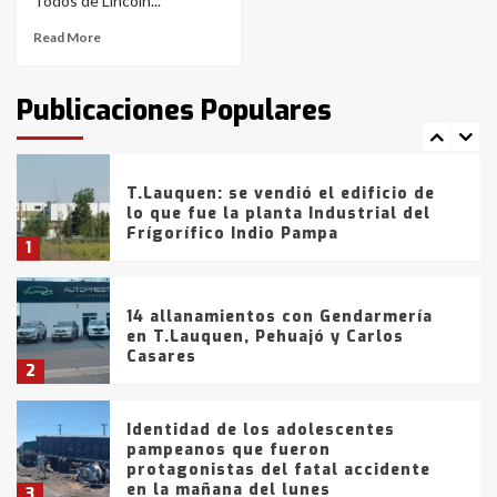
6
Todos de Lincoln...
Read More
T.Lauquen: tres jóvenes que
intentaron evadir a la Policía
fueron detenidos por
Publicaciones Populares
comercialización de drogas en la
7
tarde del sábado
T.Lauquen: se vendió el edificio de
lo que fue la planta Industrial del
Frígorífico Indio Pampa
1
14 allanamientos con Gendarmería
en T.Lauquen, Pehuajó y Carlos
Casares
2
Identidad de los adolescentes
pampeanos que fueron
protagonistas del fatal accidente
en la mañana del lunes
3