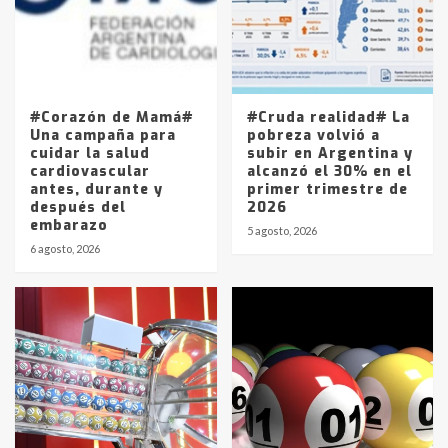
Los precios de los combustibles en
La Pampa, desde YPF hasta Axion
entre 857 a 1338 pesos
5
#Corazón de Mamá#
#Cruda realidad# La
Una campaña para
pobreza volvió a
cuidar la salud
subir en Argentina y
cardiovascular
alcanzó el 30% en el
antes, durante y
primer trimestre de
después del
2026
embarazo
5 agosto, 2026
6 agosto, 2026