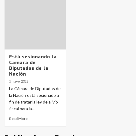
protagonistas del fatal accidente
en la mañana del lunes
3
Accidente en Ruta 5: falleció un
joven de Trenque Lauquen
4
Está sesionando la
Los precios de los combustibles en
Cámara de
La Pampa, desde YPF hasta Axion
Diputados de la
entre 857 a 1338 pesos
Nación
5
5 mayo, 2022
La Cámara de Diputados de
La Bolsa de Cereales de Bahía
la Nación está sesionado a
Blanca anticipa que Agosto vendrá
con lluvias y heladas, en gran parte
fin de tratar la ley de alivio
de la provincia
6
fiscal para la...
Read More
T.Lauquen: tres jóvenes que
intentaron evadir a la Policía
fueron detenidos por