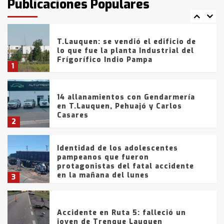
Publicaciones Populares
comercialización de drogas en la
7
tarde del sábado
T.Lauquen: se vendió el edificio de
lo que fue la planta Industrial del
Frígorífico Indio Pampa
1
14 allanamientos con Gendarmería
en T.Lauquen, Pehuajó y Carlos
Casares
2
Identidad de los adolescentes
pampeanos que fueron
protagonistas del fatal accidente
en la mañana del lunes
3
Accidente en Ruta 5: falleció un
joven de Trenque Lauquen