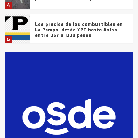
4
Los precios de los combustibles en
La Pampa, desde YPF hasta Axion
entre 857 a 1338 pesos
5
La Bolsa de Cereales de Bahía
Blanca anticipa que Agosto vendrá
con lluvias y heladas, en gran parte
de la provincia
6
T.Lauquen: tres jóvenes que
intentaron evadir a la Policía
fueron detenidos por
comercialización de drogas en la
7
tarde del sábado
T.Lauquen: se vendió el edificio de
lo que fue la planta Industrial del