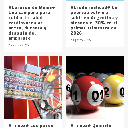
5
#Corazón de Mamá#
#Cruda realidad# La
Una campaña para
pobreza volvió a
cuidar la salud
subir en Argentina y
cardiovascular
alcanzó el 30% en el
antes, durante y
primer trimestre de
después del
2026
embarazo
5 agosto, 2026
6 agosto, 2026
#Timba# Los pozos
#Timba# Quiniela