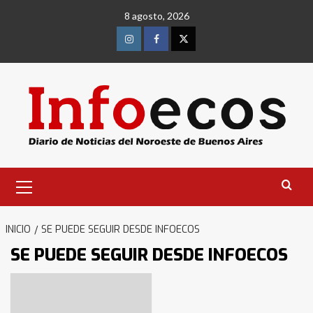
Saltar
8 agosto, 2026
al
contenido
Instagram
Facebook
Twitter
Menú
primario
INICIO
SE PUEDE SEGUIR DESDE INFOECOS
SE PUEDE SEGUIR DESDE INFOECOS
Identidad de los adolescentes
pampeanos que fueron