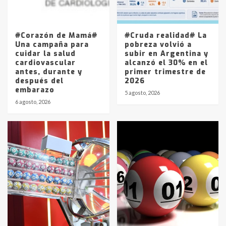
Los precios de los combustibles en
La Pampa, desde YPF hasta Axion
entre 857 a 1338 pesos
5
#Corazón de Mamá#
#Cruda realidad# La
Una campaña para
pobreza volvió a
cuidar la salud
subir en Argentina y
cardiovascular
alcanzó el 30% en el
antes, durante y
primer trimestre de
después del
2026
embarazo
5 agosto, 2026
6 agosto, 2026