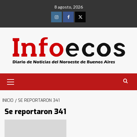
Saltar
8 agosto, 2026
al
contenido
Instagram
Facebook
Twitter
Menú
primario
INICIO
SE REPORTARON 341
Se reportaron 341