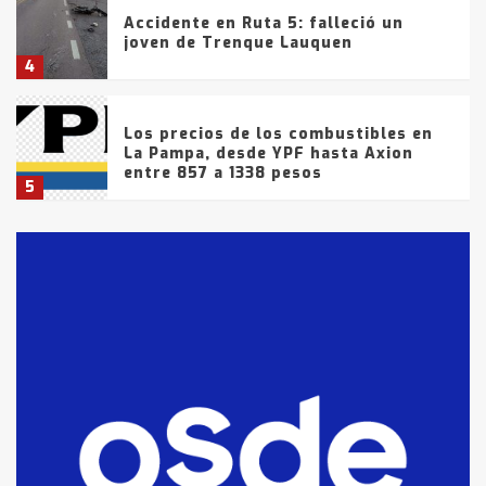
Accidente en Ruta 5: falleció un
joven de Trenque Lauquen
4
Los precios de los combustibles en
La Pampa, desde YPF hasta Axion
entre 857 a 1338 pesos
5
La Bolsa de Cereales de Bahía
Blanca anticipa que Agosto vendrá
con lluvias y heladas, en gran parte
de la provincia
6
T.Lauquen: tres jóvenes que
intentaron evadir a la Policía
fueron detenidos por
comercialización de drogas en la
7
tarde del sábado