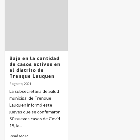
Identidad de los adolescentes
pampeanos que fueron
protagonistas del fatal accidente
en la mañana del lunes
3
Accidente en Ruta 5: falleció un
joven de Trenque Lauquen
4
Baja en la cantidad
de casos activos en
el distrito de
Los precios de los combustibles en
Trenque Lauquen
La Pampa, desde YPF hasta Axion
5 agosto, 2021
entre 857 a 1338 pesos
5
La subsecretaría de Salud
municipal de Trenque
Lauquen informó este
La Bolsa de Cereales de Bahía
jueves que se confirmaron
Blanca anticipa que Agosto vendrá
con lluvias y heladas, en gran parte
50 nuevos casos de Covid-
de la provincia
6
19, la...
Read More