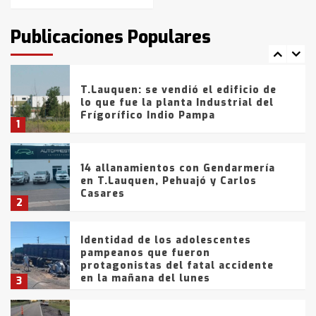
T.Lauquen: tres jóvenes que
intentaron evadir a la Policía
fueron detenidos por
Publicaciones Populares
comercialización de drogas en la
7
tarde del sábado
T.Lauquen: se vendió el edificio de
lo que fue la planta Industrial del
Frígorífico Indio Pampa
1
14 allanamientos con Gendarmería
en T.Lauquen, Pehuajó y Carlos
Casares
2
Identidad de los adolescentes
pampeanos que fueron
protagonistas del fatal accidente
en la mañana del lunes
3