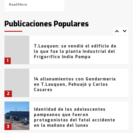
Read More
T.Lauquen: tres jóvenes que
intentaron evadir a la Policía
fueron detenidos por
Publicaciones Populares
comercialización de drogas en la
7
tarde del sábado
T.Lauquen: se vendió el edificio de
lo que fue la planta Industrial del
Frígorífico Indio Pampa
1
14 allanamientos con Gendarmería
en T.Lauquen, Pehuajó y Carlos
Casares
2
Identidad de los adolescentes
pampeanos que fueron
protagonistas del fatal accidente
en la mañana del lunes
3