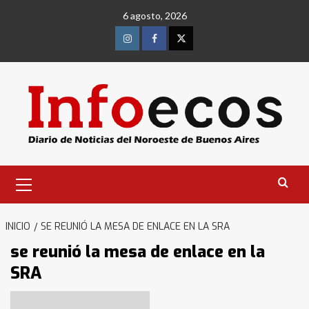
Saltar
6 agosto, 2026
al
contenido
Instagram
Facebook
Twitter
Menú
primario
INICIO
SE REUNIÓ LA MESA DE ENLACE EN LA SRA
se reunió la mesa de enlace en la
SRA