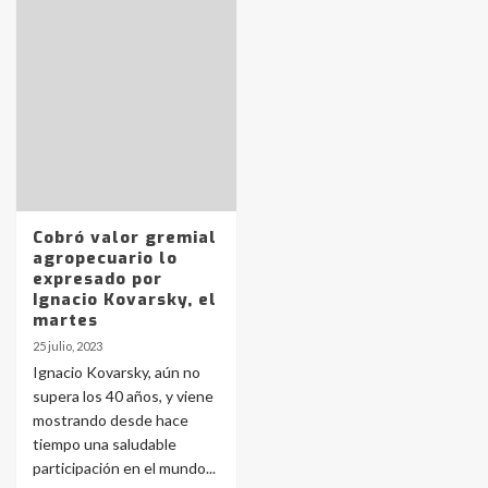
Identidad de los adolescentes
pampeanos que fueron
protagonistas del fatal accidente
en la mañana del lunes
3
Accidente en Ruta 5: falleció un
joven de Trenque Lauquen
4
Cobró valor gremial
agropecuario lo
expresado por
Los precios de los combustibles en
Ignacio Kovarsky, el
La Pampa, desde YPF hasta Axion
martes
entre 857 a 1338 pesos
5
25 julio, 2023
Ignacio Kovarsky, aún no
supera los 40 años, y viene
La Bolsa de Cereales de Bahía
mostrando desde hace
Blanca anticipa que Agosto vendrá
con lluvias y heladas, en gran parte
tiempo una saludable
de la provincia
6
participación en el mundo...