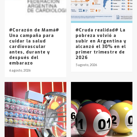
Los precios de los combustibles en
La Pampa, desde YPF hasta Axion
entre 857 a 1338 pesos
5
#Corazón de Mamá#
#Cruda realidad# La
Una campaña para
pobreza volvió a
cuidar la salud
subir en Argentina y
cardiovascular
alcanzó el 30% en el
antes, durante y
primer trimestre de
después del
2026
embarazo
5 agosto, 2026
6 agosto, 2026