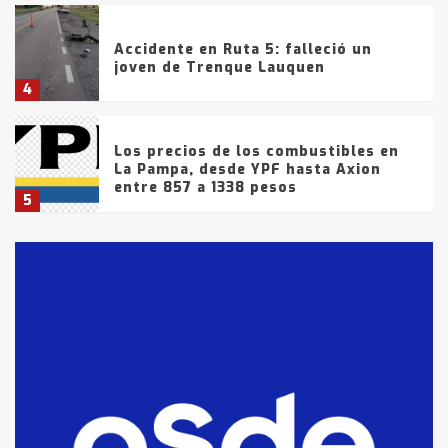
Accidente en Ruta 5: falleció un
joven de Trenque Lauquen
4
Los precios de los combustibles en
La Pampa, desde YPF hasta Axion
entre 857 a 1338 pesos
5
La Bolsa de Cereales de Bahía
Blanca anticipa que Agosto vendrá
con lluvias y heladas, en gran parte
de la provincia
6
T.Lauquen: tres jóvenes que
intentaron evadir a la Policía
fueron detenidos por
comercialización de drogas en la
7
tarde del sábado