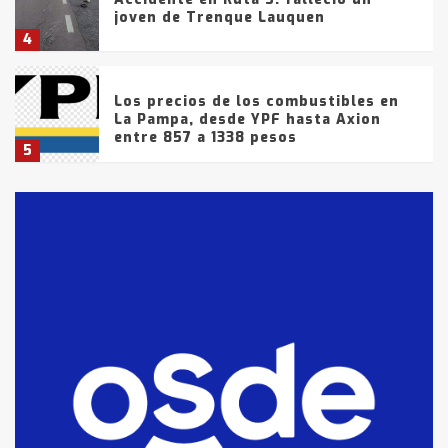
joven de Trenque Lauquen
4
Los precios de los combustibles en
La Pampa, desde YPF hasta Axion
entre 857 a 1338 pesos
5
La Bolsa de Cereales de Bahía
Blanca anticipa que Agosto vendrá
con lluvias y heladas, en gran parte
de la provincia
6
T.Lauquen: tres jóvenes que
intentaron evadir a la Policía
fueron detenidos por
comercialización de drogas en la
7
tarde del sábado
T.Lauquen: se vendió el edificio de