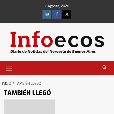
Saltar
6 agosto, 2026
al
contenido
Instagram
Facebook
Twitter
Menú
primario
INICIO
TAMBIÉN LLEGÓ
TAMBIÉN LLEGÓ
Identidad de los adolescentes