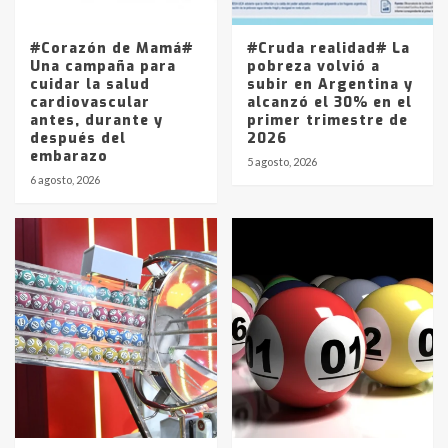
La Pampa, desde YPF hasta Axion
entre 857 a 1338 pesos
5
#Corazón de Mamá#
#Cruda realidad# La
Una campaña para
pobreza volvió a
cuidar la salud
subir en Argentina y
cardiovascular
alcanzó el 30% en el
antes, durante y
primer trimestre de
después del
2026
embarazo
5 agosto, 2026
6 agosto, 2026