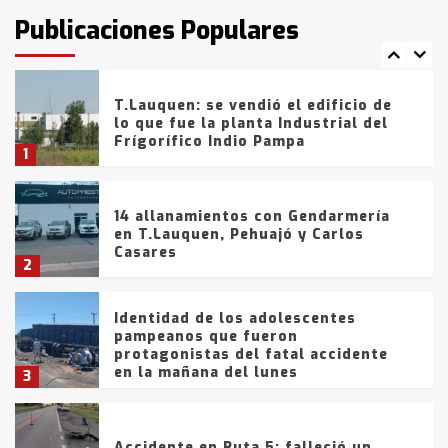
fueron detenidos por
Publicaciones Populares
comercialización de drogas en la
7
tarde del sábado
T.Lauquen: se vendió el edificio de
lo que fue la planta Industrial del
Frígorífico Indio Pampa
1
14 allanamientos con Gendarmería
en T.Lauquen, Pehuajó y Carlos
Casares
2
Identidad de los adolescentes
pampeanos que fueron
protagonistas del fatal accidente
en la mañana del lunes
3
Accidente en Ruta 5: falleció un