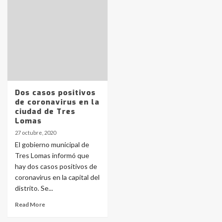
pampeanos que fueron
protagonistas del fatal accidente
en la mañana del lunes
3
Accidente en Ruta 5: falleció un
joven de Trenque Lauquen
4
Dos casos positivos
de coronavirus en la
Los precios de los combustibles en
ciudad de Tres
La Pampa, desde YPF hasta Axion
Lomas
entre 857 a 1338 pesos
5
27 octubre, 2020
El gobierno municipal de
Tres Lomas informó que
La Bolsa de Cereales de Bahía
hay dos casos positivos de
Blanca anticipa que Agosto vendrá
con lluvias y heladas, en gran parte
coronavirus en la capital del
de la provincia
6
distrito. Se...
Read More
T.Lauquen: tres jóvenes que
intentaron evadir a la Policía