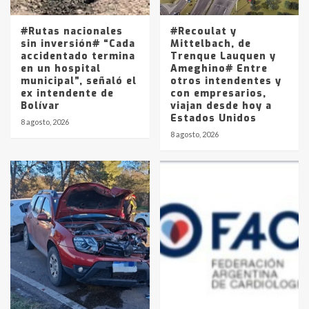
entre 857 a 1338 pesos
5
#Rutas nacionales
#Recoulat y
sin inversión# “Cada
Mittelbach, de
accidentado termina
Trenque Lauquen y
en un hospital
Ameghino# Entre
municipal”, señaló el
otros intendentes y
ex intendente de
con empresarios,
Bolívar
viajan desde hoy a
Estados Unidos
8 agosto, 2026
8 agosto, 2026