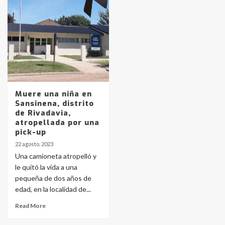
pampeanos que fueron
protagonistas del fatal accidente
en la mañana del lunes
3
Accidente en Ruta 5: falleció un
joven de Trenque Lauquen
4
Muere una niña en
Sansinena, distrito
Los precios de los combustibles en
de Rivadavia,
La Pampa, desde YPF hasta Axion
atropellada por una
entre 857 a 1338 pesos
pick-up
5
22 agosto, 2023
Una camioneta atropelló y
La Bolsa de Cereales de Bahía
le quitó la vida a una
Blanca anticipa que Agosto vendrá
con lluvias y heladas, en gran parte
pequeña de dos años de
de la provincia
6
edad, en la localidad de...
Read More
T.Lauquen: tres jóvenes que
intentaron evadir a la Policía