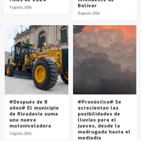
Bolívar
9 agosto, 2026
8 agosto, 2026
Identidad de los adolescentes
pampeanos que fueron
protagonistas del fatal accidente
en la mañana del lunes
3
Accidente en Ruta 5: falleció un
joven de Trenque Lauquen
4
Los precios de los combustibles en
La Pampa, desde YPF hasta Axion
entre 857 a 1338 pesos
#Después de 8
#Pronóstico# Se
5
años# El municipio
acrecientan las
de Rivadavia suma
posibilidades de
una nueva
lluvias para el
La Bolsa de Cereales de Bahía
motoniveladora
jueves, desde la
Blanca anticipa que Agosto vendrá
madrugada hasta el
con lluvias y heladas, en gran parte
5 agosto, 2026
mediodía
de la provincia
6