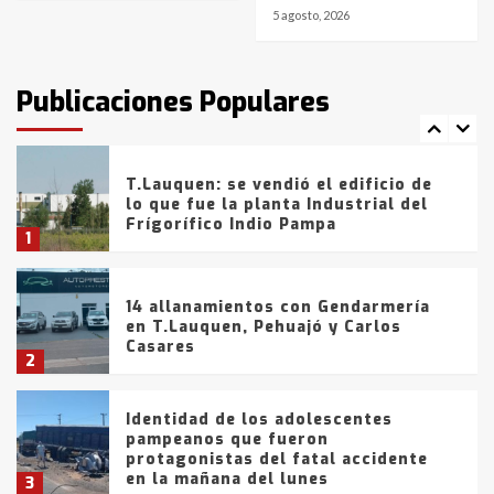
5 agosto, 2026
T.Lauquen: tres jóvenes que
intentaron evadir a la Policía
fueron detenidos por
Publicaciones Populares
comercialización de drogas en la
7
tarde del sábado
T.Lauquen: se vendió el edificio de
lo que fue la planta Industrial del
Frígorífico Indio Pampa
1
14 allanamientos con Gendarmería
en T.Lauquen, Pehuajó y Carlos
Casares
2
Identidad de los adolescentes
pampeanos que fueron
protagonistas del fatal accidente
en la mañana del lunes
3