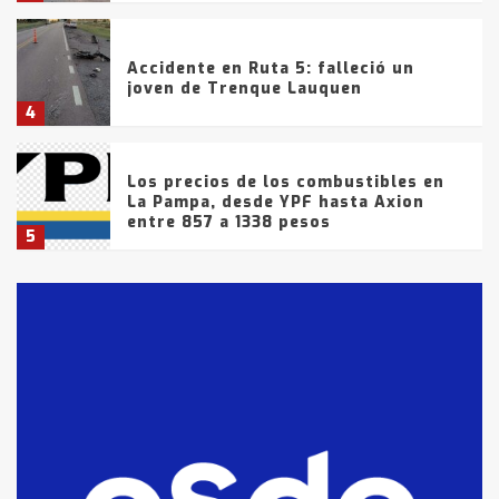
Accidente en Ruta 5: falleció un
joven de Trenque Lauquen
4
Los precios de los combustibles en
La Pampa, desde YPF hasta Axion
entre 857 a 1338 pesos
5
La Bolsa de Cereales de Bahía
Blanca anticipa que Agosto vendrá
con lluvias y heladas, en gran parte
de la provincia
6
T.Lauquen: tres jóvenes que
intentaron evadir a la Policía
fueron detenidos por
comercialización de drogas en la
7
tarde del sábado