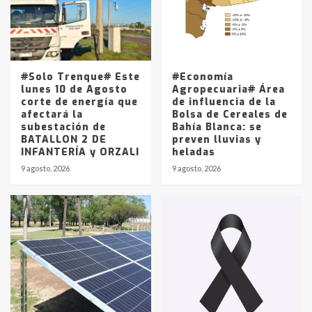
Los precios de los combustibles en
La Pampa, desde YPF hasta Axion
entre 857 a 1338 pesos
5
#Solo Trenque# Este
#Economía
lunes 10 de Agosto
Agropecuaria# Área
corte de energía que
de influencia de la
afectará la
Bolsa de Cereales de
subestación de
Bahía Blanca: se
BATALLON 2 DE
preven lluvias y
INFANTERÍA y ORZALI
heladas
9 agosto, 2026
9 agosto, 2026