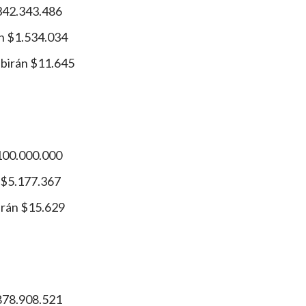
.342.343.486
án $1.534.034
ibirán $11.645
.100.000.000
n $5.177.367
irán $15.629
.878.908.521