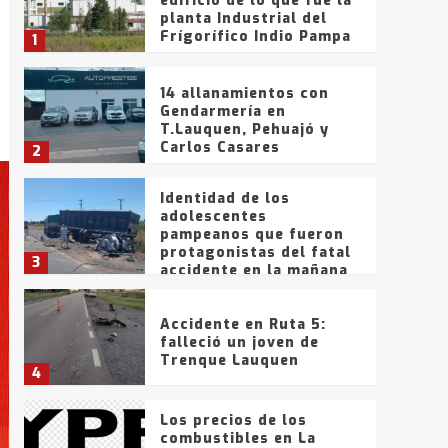
edificio de lo que fue la
planta Industrial del
Frígorífico Indio Pampa
1
14 allanamientos con
Gendarmería en
T.Lauquen, Pehuajó y
Carlos Casares
2
Identidad de los
adolescentes
pampeanos que fueron
protagonistas del fatal
3
accidente en la mañana
del lunes
Accidente en Ruta 5:
falleció un joven de
Trenque Lauquen
4
Los precios de los
combustibles en La