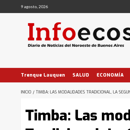
Saltar
9 agosto, 2026
al
contenido
Trenque Lauquen
SALUD
ECONOMÍA
INICIO
TIMBA: LAS MODALIDADES TRADICIONAL, LA SEGU
Timba: Las mod