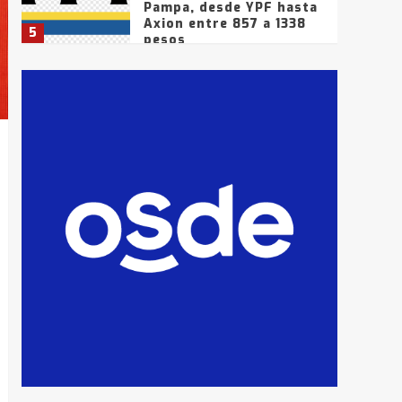
Pampa, desde YPF hasta
Axion entre 857 a 1338
5
pesos
La Bolsa de Cereales de
Bahía Blanca anticipa
que Agosto vendrá con
lluvias y heladas, en
6
gran parte de la
provincia
T.Lauquen: tres jóvenes
que intentaron evadir a
la Policía fueron
detenidos por
7
comercialización de
drogas en la tarde del
sábado
T.Lauquen: se vendió el
edificio de lo que fue la
planta Industrial del
Frígorífico Indio Pampa
1
14 allanamientos con
Gendarmería en