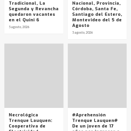
Tradicional, La
Nacional, Provincia,
Segunda y Revancha
Córdoba, Santa Fe,
quedaron vacantes
Santiago del Estero,
en el Quini 6
Montevideo del 5 de
Agosto
5 agosto, 2026
Identidad de los adolescentes
5 agosto, 2026
pampeanos que fueron
protagonistas del fatal accidente
en la mañana del lunes
3
Accidente en Ruta 5: falleció un
joven de Trenque Lauquen
4
Los precios de los combustibles en
La Pampa, desde YPF hasta Axion
entre 857 a 1338 pesos
5
Necrológica
#Aprehensión
Trenque Lauquen:
Trenque Lauquen#
Cooperativa de
De un joven de 17
La Bolsa de Cereales de Bahía