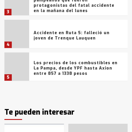
pampeanos que fueron
protagonistas del fatal accidente
en la mañana del lunes
3
Accidente en Ruta 5: falleció un
joven de Trenque Lauquen
4
Los precios de los combustibles en
La Pampa, desde YPF hasta Axion
entre 857 a 1338 pesos
5
La Bolsa de Cereales de Bahía
Blanca anticipa que Agosto vendrá
con lluvias y heladas, en gran parte
de la provincia
Te pueden interesar
6
T.Lauquen: tres jóvenes que
intentaron evadir a la Policía