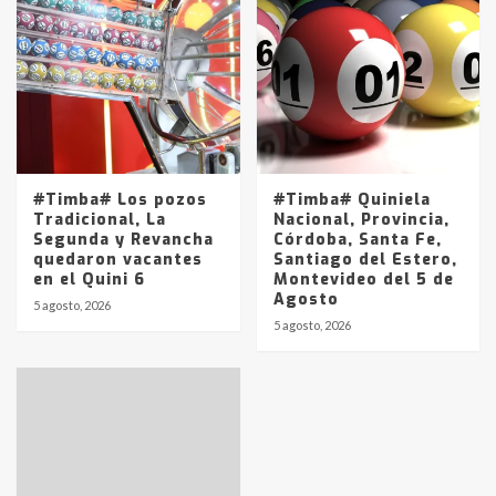
joven de Trenque Lauquen
4
Los precios de los combustibles en
La Pampa, desde YPF hasta Axion
entre 857 a 1338 pesos
5
#Timba# Los pozos
#Timba# Quiniela
Tradicional, La
Nacional, Provincia,
Segunda y Revancha
Córdoba, Santa Fe,
quedaron vacantes
Santiago del Estero,
en el Quini 6
Montevideo del 5 de
Agosto
5 agosto, 2026
5 agosto, 2026