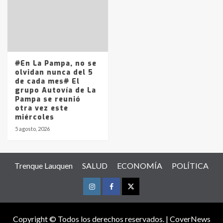
#En La Pampa, no se
olvidan nunca del 5
de cada mes# El
grupo Autovía de La
Pampa se reunió
otra vez este
miércoles
5 agosto, 2026
Trenque Lauquen
SALUD
ECONOMÍA
POLÍTICA
Instagram
Facebook
Twitter
Copyright © Todos los derechos reservados.
|
CoverNews