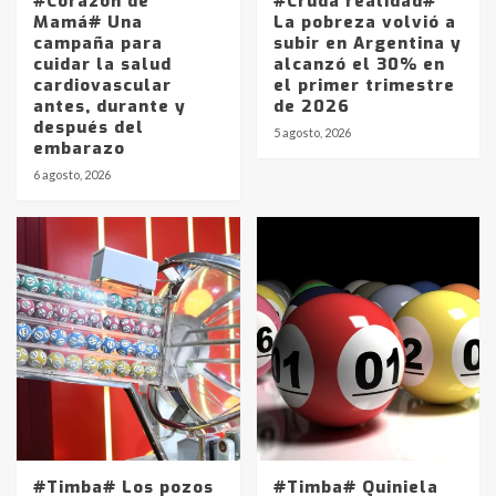
#Corazón de
#Cruda realidad#
Mamá# Una
La pobreza volvió a
campaña para
subir en Argentina y
cuidar la salud
alcanzó el 30% en
cardiovascular
el primer trimestre
antes, durante y
de 2026
después del
5 agosto, 2026
embarazo
6 agosto, 2026
#Timba# Los pozos
#Timba# Quiniela