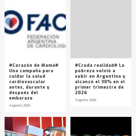
fueron detenidos por
comercialización de drogas en la
7
tarde del sábado
T.Lauquen: se vendió el edificio de
lo que fue la planta Industrial del
Frígorífico Indio Pampa
1
14 allanamientos con Gendarmería
#Corazón de Mamá#
#Cruda realidad# La
en T.Lauquen, Pehuajó y Carlos
Una campaña para
pobreza volvió a
Casares
cuidar la salud
subir en Argentina y
2
cardiovascular
alcanzó el 30% en el
antes, durante y
primer trimestre de
después del
2026
Identidad de los adolescentes
embarazo
pampeanos que fueron
5 agosto, 2026
protagonistas del fatal accidente
6 agosto, 2026
en la mañana del lunes
3
Accidente en Ruta 5: falleció un