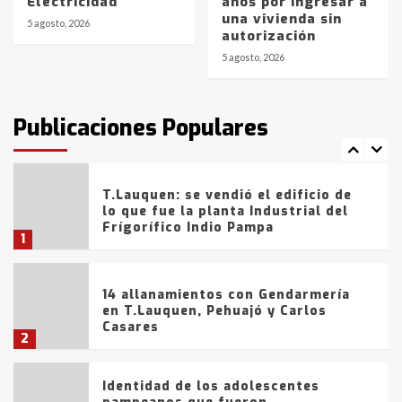
Electricidad
años por ingresar a
Blanca anticipa que Agosto vendrá
una vivienda sin
con lluvias y heladas, en gran parte
5 agosto, 2026
autorización
de la provincia
6
5 agosto, 2026
T.Lauquen: tres jóvenes que
intentaron evadir a la Policía
fueron detenidos por
Publicaciones Populares
comercialización de drogas en la
7
tarde del sábado
T.Lauquen: se vendió el edificio de
lo que fue la planta Industrial del
Frígorífico Indio Pampa
1
14 allanamientos con Gendarmería
en T.Lauquen, Pehuajó y Carlos
Casares
2
Identidad de los adolescentes