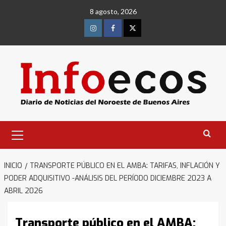
Saltar
8 agosto, 2026
al
contenido
Instagram
Facebook
Twitter
Menú
primario
INICIO
TRANSPORTE PÚBLICO EN EL AMBA: TARIFAS, INFLACIÓN Y
PODER ADQUISITIVO -ANÁLISIS DEL PERÍODO DICIEMBRE 2023 A
ABRIL 2026
Transporte público en el AMBA: