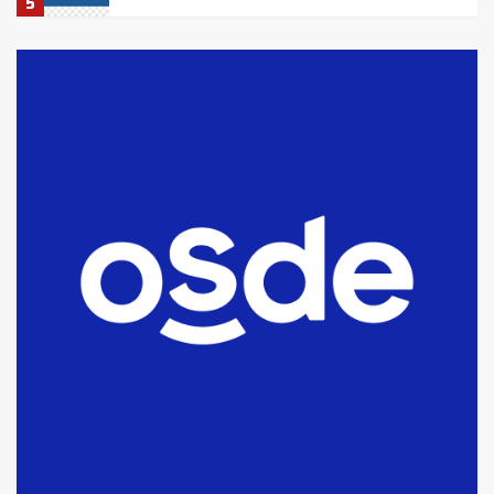
5
La Bolsa de Cereales de Bahía
Blanca anticipa que Agosto vendrá
con lluvias y heladas, en gran parte
de la provincia
6
T.Lauquen: tres jóvenes que
intentaron evadir a la Policía
fueron detenidos por
comercialización de drogas en la
7
tarde del sábado
T.Lauquen: se vendió el edificio de
lo que fue la planta Industrial del
Frígorífico Indio Pampa
1
14 allanamientos con Gendarmería
en T.Lauquen, Pehuajó y Carlos
Casares
2