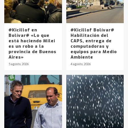
#Kicillof en
#Kicillof Bolívar#
Bolívar# «Lo que
Habilitación del
está haciendo Milei
CAPS, entrega de
es un robo a la
computadoras y
provincia de Buenos
equipos para Medio
Aires»
Ambiente
5 agosto, 2026
4 agosto, 2026
Identidad de los adolescentes
pampeanos que fueron
protagonistas del fatal accidente
en la mañana del lunes
3
Accidente en Ruta 5: falleció un
joven de Trenque Lauquen