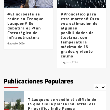
4
#El noroeste se
#Pronóstico para
Los precios de los combustibles en
reúne en Trenque
este martes# Otra
La Pampa, desde YPF hasta Axion
Lauquen# Se
vez estimación de
entre 857 a 1338 pesos
debatirá el Plan
algunas
5
Estratégico de
posibilidades de
Infraestructura
llovizna, con
temperatura
La Bolsa de Cereales de Bahía
4 agosto, 2026
máxima de 16
Blanca anticipa que Agosto vendrá
grados y viento
con lluvias y heladas, en gran parte
calmo
de la provincia
6
3 agosto, 2026
T.Lauquen: tres jóvenes que
intentaron evadir a la Policía
fueron detenidos por
Publicaciones Populares
comercialización de drogas en la
7
tarde del sábado
T.Lauquen: se vendió el edificio de
lo que fue la planta Industrial del
Frígorífico Indio Pampa