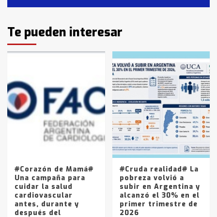
Identidad de los adolescentes
Te pueden interesar
pampeanos que fueron
protagonistas del fatal accidente
en la mañana del lunes
3
Accidente en Ruta 5: falleció un
joven de Trenque Lauquen
4
Los precios de los combustibles en
La Pampa, desde YPF hasta Axion
entre 857 a 1338 pesos
5
#Corazón de Mamá#
#Cruda realidad# La
Una campaña para
pobreza volvió a
cuidar la salud
subir en Argentina y
cardiovascular
alcanzó el 30% en el
antes, durante y
primer trimestre de
después del
2026