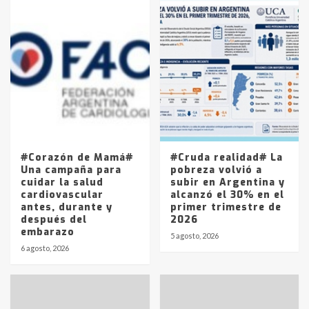
Accidente en Ruta 5: falleció un
joven de Trenque Lauquen
4
Los precios de los combustibles en
La Pampa, desde YPF hasta Axion
entre 857 a 1338 pesos
5
#Corazón de Mamá#
#Cruda realidad# La
Una campaña para
pobreza volvió a
cuidar la salud
subir en Argentina y
cardiovascular
alcanzó el 30% en el
antes, durante y
primer trimestre de
después del
2026
embarazo
5 agosto, 2026
6 agosto, 2026