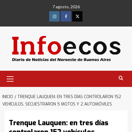
Saltar
7 agosto, 2026
al
contenido
Instagram
Facebook
Twitter
Menú
primario
INICIO
TRENQUE LAUQUEN: EN TRES DÍAS CONTROLARON 152
VEHÍCULOS, SECUESTRARON 5 MOTOS Y 2 AUTOMÓVILES
Trenque Lauquen: en tres días