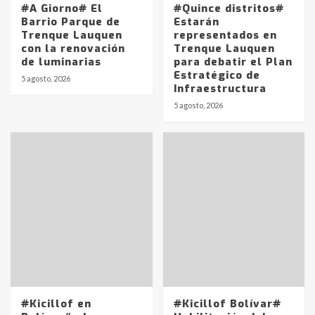
#A Giorno# El
#Quince distritos#
Barrio Parque de
Estarán
Trenque Lauquen
representados en
con la renovación
Trenque Lauquen
de luminarias
para debatir el Plan
Estratégico de
5 agosto, 2026
Infraestructura
5 agosto, 2026
#Kicillof en
#Kicillof Bolívar#