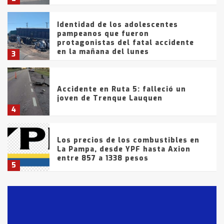
Identidad de los adolescentes
pampeanos que fueron
protagonistas del fatal accidente
en la mañana del lunes
3
Accidente en Ruta 5: falleció un
joven de Trenque Lauquen
4
Los precios de los combustibles en
La Pampa, desde YPF hasta Axion
entre 857 a 1338 pesos
5
La Bolsa de Cereales de Bahía
Blanca anticipa que Agosto vendrá
con lluvias y heladas, en gran parte
de la provincia
6