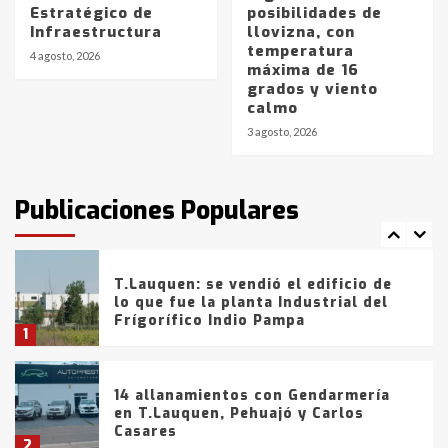
5
Estratégico de
posibilidades de
Infraestructura
llovizna, con
temperatura
La Bolsa de Cereales de Bahía
4 agosto, 2026
máxima de 16
Blanca anticipa que Agosto vendrá
grados y viento
con lluvias y heladas, en gran parte
calmo
de la provincia
6
3 agosto, 2026
T.Lauquen: tres jóvenes que
intentaron evadir a la Policía
fueron detenidos por
Publicaciones Populares
comercialización de drogas en la
7
tarde del sábado
T.Lauquen: se vendió el edificio de
lo que fue la planta Industrial del
Frígorífico Indio Pampa
1
14 allanamientos con Gendarmería
en T.Lauquen, Pehuajó y Carlos
Casares
2