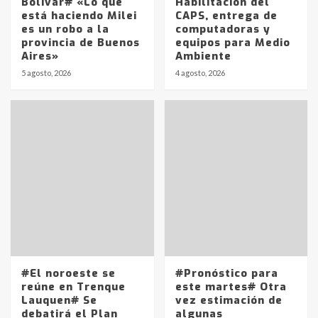
Bolívar# «Lo que
Habilitación del
está haciendo Milei
CAPS, entrega de
es un robo a la
computadoras y
provincia de Buenos
equipos para Medio
Aires»
Ambiente
5 agosto, 2026
4 agosto, 2026
Identidad de los adolescentes
pampeanos que fueron
protagonistas del fatal accidente
en la mañana del lunes
3
Accidente en Ruta 5: falleció un
joven de Trenque Lauquen
4
#El noroeste se
#Pronóstico para
Los precios de los combustibles en
reúne en Trenque
este martes# Otra
La Pampa, desde YPF hasta Axion
Lauquen# Se
vez estimación de
entre 857 a 1338 pesos
debatirá el Plan
algunas