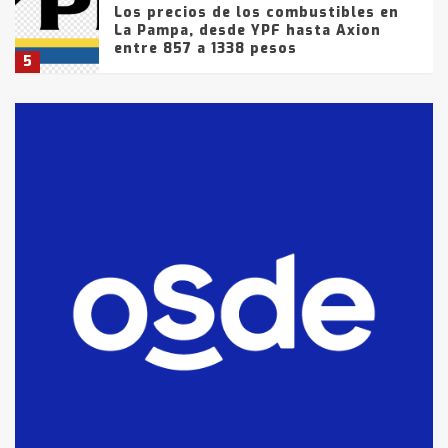
Los precios de los combustibles en
La Pampa, desde YPF hasta Axion
entre 857 a 1338 pesos
5
La Bolsa de Cereales de Bahía
Blanca anticipa que Agosto vendrá
con lluvias y heladas, en gran parte
de la provincia
6
T.Lauquen: tres jóvenes que
intentaron evadir a la Policía
fueron detenidos por
comercialización de drogas en la
7
tarde del sábado
T.Lauquen: se vendió el edificio de
lo que fue la planta Industrial del
Frígorífico Indio Pampa
1