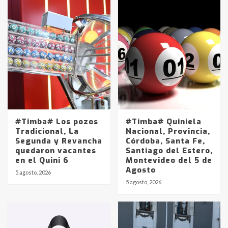
#Timba# Los pozos
#Timba# Quiniela
Tradicional, La
Nacional, Provincia,
Segunda y Revancha
Córdoba, Santa Fe,
quedaron vacantes
Santiago del Estero,
en el Quini 6
Montevideo del 5 de
Agosto
5 agosto, 2026
Identidad de los adolescentes
5 agosto, 2026
pampeanos que fueron
protagonistas del fatal accidente
en la mañana del lunes
3