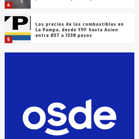
4
Los precios de los combustibles en
La Pampa, desde YPF hasta Axion
entre 857 a 1338 pesos
5
La Bolsa de Cereales de Bahía
Blanca anticipa que Agosto vendrá
con lluvias y heladas, en gran parte
de la provincia
6
T.Lauquen: tres jóvenes que
intentaron evadir a la Policía
fueron detenidos por
comercialización de drogas en la
7
tarde del sábado
T.Lauquen: se vendió el edificio de
lo que fue la planta Industrial del
Frígorífico Indio Pampa