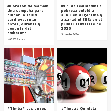
5
#Corazón de Mamá#
#Cruda realidad# La
Una campaña para
pobreza volvió a
cuidar la salud
subir en Argentina y
cardiovascular
alcanzó el 30% en el
antes, durante y
primer trimestre de
después del
2026
embarazo
5 agosto, 2026
6 agosto, 2026
#Timba# Los pozos
#Timba# Quiniela