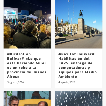
#Kicillof en
#Kicillof Bolívar#
Bolívar# «Lo que
Habilitación del
está haciendo Milei
CAPS, entrega de
es un robo a la
computadoras y
provincia de Buenos
equipos para Medio
Aires»
Ambiente
5 agosto, 2026
4 agosto, 2026
Identidad de los adolescentes
pampeanos que fueron