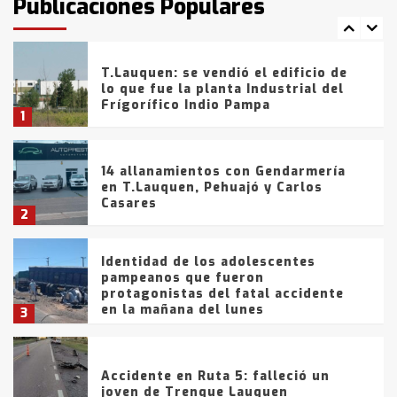
Publicaciones Populares
comercialización de drogas en la
7
tarde del sábado
T.Lauquen: se vendió el edificio de
lo que fue la planta Industrial del
Frígorífico Indio Pampa
1
14 allanamientos con Gendarmería
en T.Lauquen, Pehuajó y Carlos
Casares
2
Identidad de los adolescentes
pampeanos que fueron
protagonistas del fatal accidente
en la mañana del lunes
3
Accidente en Ruta 5: falleció un
joven de Trenque Lauquen