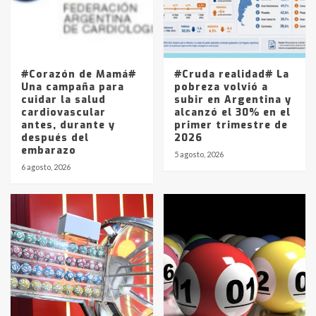
Los precios de los combustibles en
La Pampa, desde YPF hasta Axion
entre 857 a 1338 pesos
5
#Corazón de Mamá#
#Cruda realidad# La
Una campaña para
pobreza volvió a
cuidar la salud
subir en Argentina y
cardiovascular
alcanzó el 30% en el
antes, durante y
primer trimestre de
después del
2026
embarazo
5 agosto, 2026
6 agosto, 2026