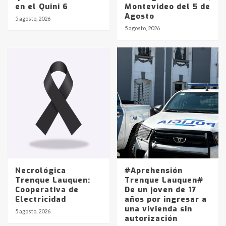
en el Quini 6
Montevideo del 5 de
Agosto
5 agosto, 2026
Identidad de los adolescentes
5 agosto, 2026
pampeanos que fueron
protagonistas del fatal accidente
en la mañana del lunes
3
Accidente en Ruta 5: falleció un
joven de Trenque Lauquen
4
Los precios de los combustibles en
La Pampa, desde YPF hasta Axion
entre 857 a 1338 pesos
5
Necrológica
#Aprehensión
Trenque Lauquen:
Trenque Lauquen#
Cooperativa de
De un joven de 17
La Bolsa de Cereales de Bahía
Electricidad
años por ingresar a
Blanca anticipa que Agosto vendrá
una vivienda sin
con lluvias y heladas, en gran parte
5 agosto, 2026
autorización
de la provincia
6