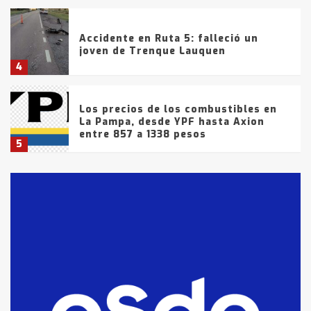
Accidente en Ruta 5: falleció un
joven de Trenque Lauquen
4
Los precios de los combustibles en
La Pampa, desde YPF hasta Axion
entre 857 a 1338 pesos
5
La Bolsa de Cereales de Bahía
Blanca anticipa que Agosto vendrá
con lluvias y heladas, en gran parte
de la provincia
6
T.Lauquen: tres jóvenes que
intentaron evadir a la Policía
fueron detenidos por
comercialización de drogas en la
7
tarde del sábado