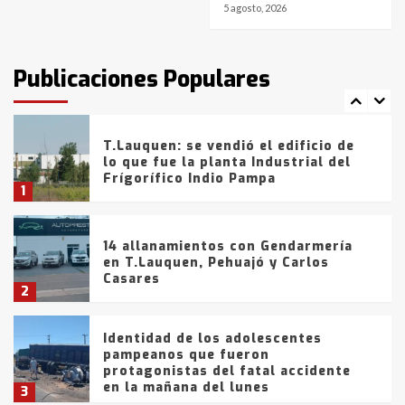
5 agosto, 2026
T.Lauquen: tres jóvenes que
intentaron evadir a la Policía
fueron detenidos por
Publicaciones Populares
comercialización de drogas en la
7
tarde del sábado
T.Lauquen: se vendió el edificio de
lo que fue la planta Industrial del
Frígorífico Indio Pampa
1
14 allanamientos con Gendarmería
en T.Lauquen, Pehuajó y Carlos
Casares
2
Identidad de los adolescentes
pampeanos que fueron
protagonistas del fatal accidente
en la mañana del lunes
3