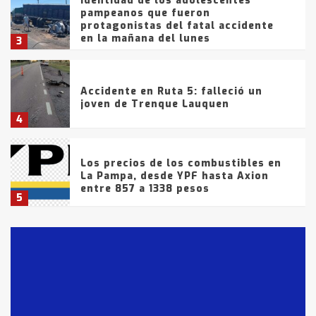
Identidad de los adolescentes
pampeanos que fueron
protagonistas del fatal accidente
en la mañana del lunes
3
Accidente en Ruta 5: falleció un
joven de Trenque Lauquen
4
Los precios de los combustibles en
La Pampa, desde YPF hasta Axion
entre 857 a 1338 pesos
5
La Bolsa de Cereales de Bahía
Blanca anticipa que Agosto vendrá
con lluvias y heladas, en gran parte
de la provincia
6
T.Lauquen: tres jóvenes que