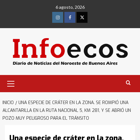
Saltar
6 agosto, 2026
al
contenido
Instagram
Facebook
Twitter
Menú
primario
INICIO
UNA ESPECIE DE CRÁTER EN LA ZONA. SE ROMPIÓ UNA
ALCANTARILLA EN LA RUTA NACIONAL 5, KM 281, Y SE ABRIÓ UN
POZO MUY PELIGROSO PARA EL TRÁNSITO
Una especie de cráter en la zona.