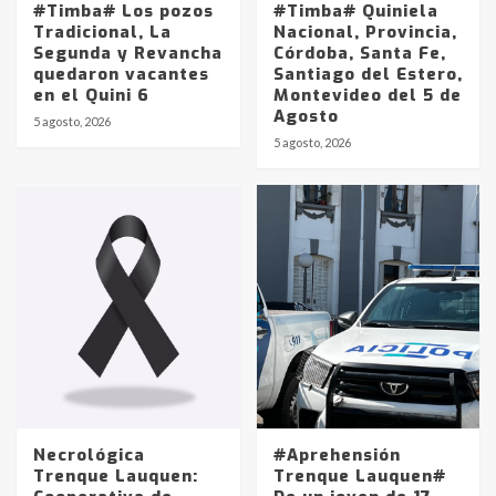
#Timba# Los pozos
#Timba# Quiniela
Tradicional, La
Nacional, Provincia,
Segunda y Revancha
Córdoba, Santa Fe,
quedaron vacantes
Santiago del Estero,
en el Quini 6
Montevideo del 5 de
Agosto
5 agosto, 2026
Identidad de los adolescentes
5 agosto, 2026
pampeanos que fueron
protagonistas del fatal accidente
en la mañana del lunes
3
Accidente en Ruta 5: falleció un
joven de Trenque Lauquen
4
Los precios de los combustibles en
La Pampa, desde YPF hasta Axion
entre 857 a 1338 pesos
5
Necrológica
#Aprehensión
Trenque Lauquen:
Trenque Lauquen#