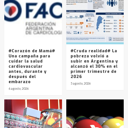
Accidente en Ruta 5: falleció un
joven de Trenque Lauquen
4
Los precios de los combustibles en
La Pampa, desde YPF hasta Axion
entre 857 a 1338 pesos
5
#Corazón de Mamá#
#Cruda realidad# La
Una campaña para
pobreza volvió a
cuidar la salud
subir en Argentina y
cardiovascular
alcanzó el 30% en el
antes, durante y
primer trimestre de
después del
2026
embarazo
5 agosto, 2026
6 agosto, 2026