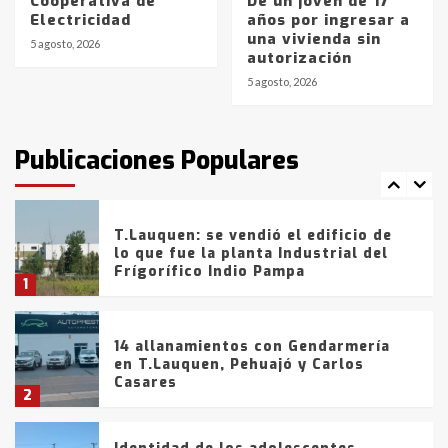
Cooperativa de
De un joven de 17
La Bolsa de Cereales de Bahía
Electricidad
años por ingresar a
Blanca anticipa que Agosto vendrá
una vivienda sin
con lluvias y heladas, en gran parte
5 agosto, 2026
autorización
de la provincia
6
5 agosto, 2026
T.Lauquen: tres jóvenes que
intentaron evadir a la Policía
fueron detenidos por
Publicaciones Populares
comercialización de drogas en la
7
tarde del sábado
T.Lauquen: se vendió el edificio de
lo que fue la planta Industrial del
Frígorífico Indio Pampa
1
14 allanamientos con Gendarmería
en T.Lauquen, Pehuajó y Carlos
Casares
2