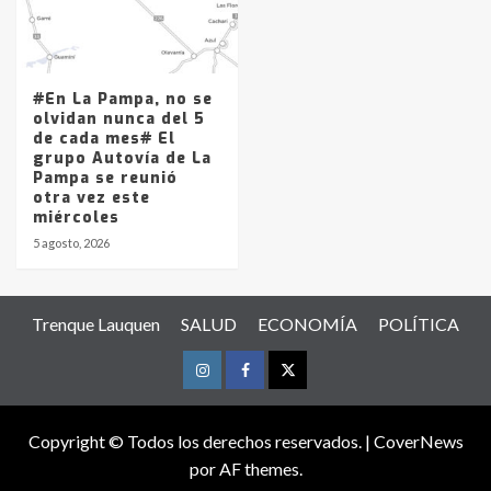
#En La Pampa, no se
olvidan nunca del 5
de cada mes# El
grupo Autovía de La
Pampa se reunió
otra vez este
miércoles
5 agosto, 2026
Trenque Lauquen
SALUD
ECONOMÍA
POLÍTICA
Instagram
Facebook
Twitter
Copyright © Todos los derechos reservados.
|
CoverNews
por AF themes.