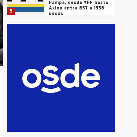
Pampa, desde YPF hasta
Axion entre 857 a 1338
5
pesos
La Bolsa de Cereales de
Bahía Blanca anticipa
que Agosto vendrá con
lluvias y heladas, en
6
gran parte de la
provincia
T.Lauquen: tres jóvenes
que intentaron evadir a
la Policía fueron
detenidos por
7
comercialización de
drogas en la tarde del
sábado
T.Lauquen: se vendió el
edificio de lo que fue la
planta Industrial del
Frígorífico Indio Pampa
1
14 allanamientos con
Gendarmería en