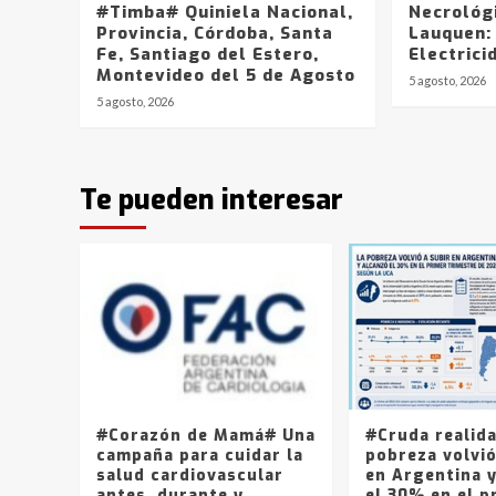
#Timba# Quiniela Nacional,
Necrológ
Provincia, Córdoba, Santa
Lauquen:
Fe, Santiago del Estero,
Electrici
Montevideo del 5 de Agosto
5 agosto, 2026
5 agosto, 2026
Te pueden interesar
#Corazón de Mamá# Una
#Cruda realid
campaña para cuidar la
pobreza volvió
salud cardiovascular
en Argentina 
antes, durante y
el 30% en el p