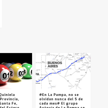
uiniela
#En La Pampa, no se
Provincia,
olvidan nunca del 5 de
Santa Fe,
cada mes# El grupo
del Estero,
Autovía de La Pampa se