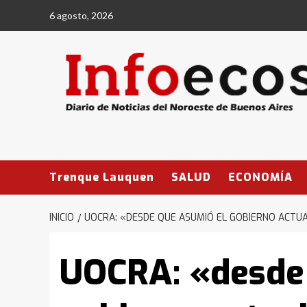
Saltar
6 agosto, 2026
al
contenido
Trenque Lauquen
SALUD
ECONOMÍA
INICIO
UOCRA: «DESDE QUE ASUMIÓ EL GOBIERNO ACTUA
UOCRA: «desde 