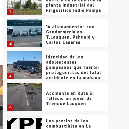
edificio de lo que fue la
planta Industrial del
Frígorífico Indio Pampa
1
14 allanamientos con
Gendarmería en
T.Lauquen, Pehuajó y
Carlos Casares
2
Identidad de los
adolescentes
pampeanos que fueron
protagonistas del fatal
3
accidente en la mañana
del lunes
Accidente en Ruta 5:
falleció un joven de
Trenque Lauquen
4
Los precios de los
combustibles en La