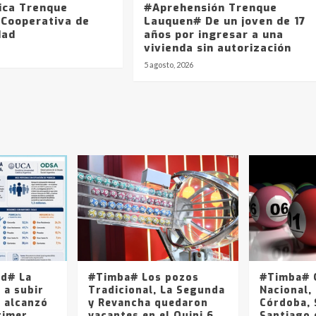
ica Trenque
#Aprehensión Trenque
 Cooperativa de
Lauquen# De un joven de 17
dad
años por ingresar a una
vivienda sin autorización
5 agosto, 2026
ad# La
#Timba# Los pozos
#Timba# Q
 a subir
Tradicional, La Segunda
Nacional, 
y alcanzó
y Revancha quedaron
Córdoba, 
rimer
vacantes en el Quini 6
Santiago 