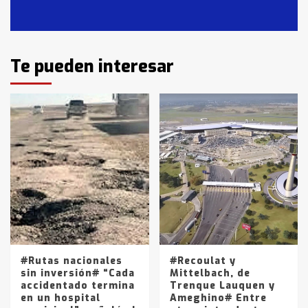
Casares
2
Identidad de los adolescentes
Te pueden interesar
pampeanos que fueron
protagonistas del fatal accidente
en la mañana del lunes
3
Accidente en Ruta 5: falleció un
joven de Trenque Lauquen
4
Los precios de los combustibles en
La Pampa, desde YPF hasta Axion
entre 857 a 1338 pesos
5
#Rutas nacionales
#Recoulat y
sin inversión# “Cada
Mittelbach, de
accidentado termina
Trenque Lauquen y
en un hospital
Ameghino# Entre