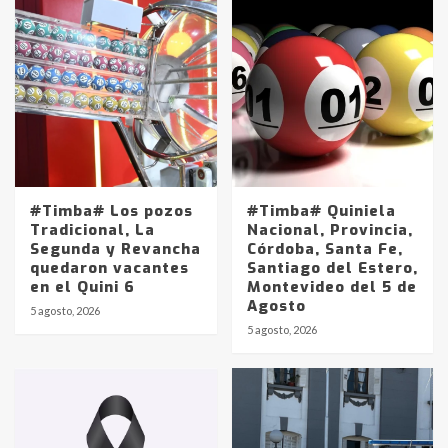
#Timba# Los pozos
#Timba# Quiniela
Tradicional, La
Nacional, Provincia,
Segunda y Revancha
Córdoba, Santa Fe,
quedaron vacantes
Santiago del Estero,
en el Quini 6
Montevideo del 5 de
Agosto
5 agosto, 2026
Identidad de los adolescentes
5 agosto, 2026
pampeanos que fueron
protagonistas del fatal accidente
en la mañana del lunes
3