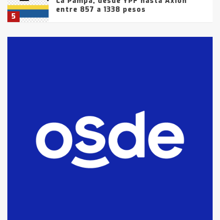
La Pampa, desde YPF hasta Axion
entre 857 a 1338 pesos
5
La Bolsa de Cereales de Bahía
Blanca anticipa que Agosto vendrá
con lluvias y heladas, en gran parte
de la provincia
6
T.Lauquen: tres jóvenes que
intentaron evadir a la Policía
fueron detenidos por
comercialización de drogas en la
7
tarde del sábado
T.Lauquen: se vendió el edificio de
lo que fue la planta Industrial del
Frígorífico Indio Pampa
1
14 allanamientos con Gendarmería
en T.Lauquen, Pehuajó y Carlos