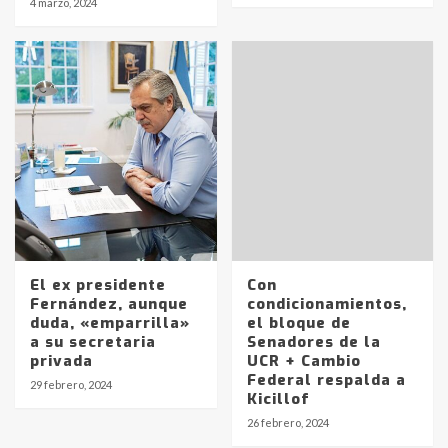
4 marzo, 2024
El ex presidente
Con
Fernández, aunque
condicionamientos,
duda, «emparrilla»
el bloque de
a su secretaria
Senadores de la
privada
UCR + Cambio
Identidad de los adolescentes
Federal respalda a
29 febrero, 2024
pampeanos que fueron
Kicillof
protagonistas del fatal accidente
26 febrero, 2024
en la mañana del lunes
3