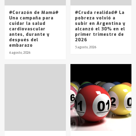
14 allanamientos con Gendarmería
#Corazón de Mamá#
#Cruda realidad# La
en T.Lauquen, Pehuajó y Carlos
Una campaña para
pobreza volvió a
Casares
cuidar la salud
subir en Argentina y
2
cardiovascular
alcanzó el 30% en el
antes, durante y
primer trimestre de
después del
2026
Identidad de los adolescentes
embarazo
pampeanos que fueron
5 agosto, 2026
protagonistas del fatal accidente
6 agosto, 2026
en la mañana del lunes
3
Accidente en Ruta 5: falleció un
joven de Trenque Lauquen
4
Los precios de los combustibles en
La Pampa, desde YPF hasta Axion
entre 857 a 1338 pesos
5