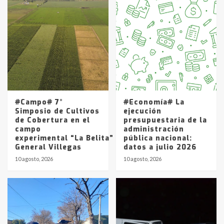
Accidente en Ruta 5: falleció un
joven de Trenque Lauquen
4
Los precios de los combustibles en
La Pampa, desde YPF hasta Axion
entre 857 a 1338 pesos
5
#Campo# 7°
#Economía# La
Simposio de Cultivos
ejecución
de Cobertura en el
presupuestaria de la
campo
administración
experimental “La Belita” del INTA
pública nacional:
General Villegas
datos a julio 2026
10 agosto, 2026
10 agosto, 2026