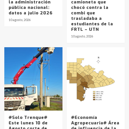
la administración
camioneta que
pública nacional:
chocó contra la
datos a julio 2026
combi que
trasladaba a
10 agosto, 2026
estudiantes de la
FRTL – UTN
10 agosto, 2026
#Solo Trenque#
#Economía
Este lunes 10 de
Agropecuaria# Área
Agosto corte de
de influencia de la