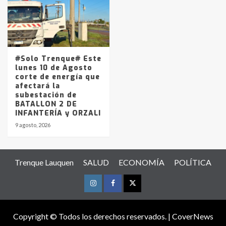
#Solo Trenque# Este
lunes 10 de Agosto
corte de energía que
afectará la
subestación de
BATALLON 2 DE
INFANTERÍA y ORZALI
9 agosto, 2026
Trenque Lauquen
SALUD
ECONOMÍA
POLÍTICA
Instagram
Facebook
Twitter
Copyright © Todos los derechos reservados.
|
CoverNews