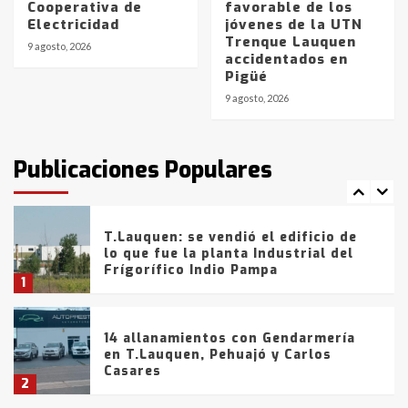
Cooperativa de
favorable de los
Electricidad
jóvenes de la UTN
La Bolsa de Cereales de Bahía
Trenque Lauquen
Blanca anticipa que Agosto vendrá
9 agosto, 2026
accidentados en
con lluvias y heladas, en gran parte
Pigüé
de la provincia
6
9 agosto, 2026
T.Lauquen: tres jóvenes que
intentaron evadir a la Policía
fueron detenidos por
Publicaciones Populares
comercialización de drogas en la
7
tarde del sábado
T.Lauquen: se vendió el edificio de
lo que fue la planta Industrial del
Frígorífico Indio Pampa
1
14 allanamientos con Gendarmería
en T.Lauquen, Pehuajó y Carlos
Casares
2