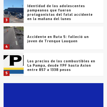
Identidad de los adolescentes
pampeanos que fueron
protagonistas del fatal accidente
en la mañana del lunes
3
Accidente en Ruta 5: falleció un
joven de Trenque Lauquen
4
Los precios de los combustibles en
La Pampa, desde YPF hasta Axion
entre 857 a 1338 pesos
5
La Bolsa de Cereales de Bahía
Blanca anticipa que Agosto vendrá
con lluvias y heladas, en gran parte
de la provincia
6