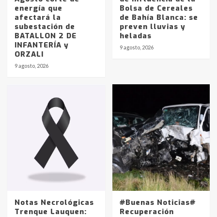
energía que
Bolsa de Cereales
afectará la
de Bahía Blanca: se
subestación de
preven lluvias y
BATALLON 2 DE
heladas
INFANTERÍA y
9 agosto, 2026
ORZALI
9 agosto, 2026
Identidad de los adolescentes
pampeanos que fueron
protagonistas del fatal accidente
en la mañana del lunes
3
Accidente en Ruta 5: falleció un
joven de Trenque Lauquen
4
Los precios de los combustibles en
La Pampa, desde YPF hasta Axion
entre 857 a 1338 pesos
Notas Necrológicas
#Buenas Noticias#
5
Trenque Lauquen:
Recuperación