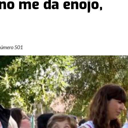
no me da enojo,
l número 501