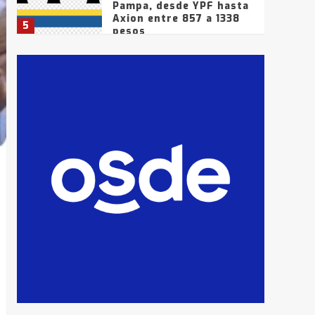
Pampa, desde YPF hasta
Axion entre 857 a 1338
5
pesos
La Bolsa de Cereales de
Bahía Blanca anticipa
que Agosto vendrá con
lluvias y heladas, en
6
gran parte de la
provincia
T.Lauquen: tres jóvenes
que intentaron evadir a
la Policía fueron
detenidos por
7
comercialización de
drogas en la tarde del
sábado
T.Lauquen: se vendió el
edificio de lo que fue la
planta Industrial del
Frígorífico Indio Pampa
1
14 allanamientos con
Gendarmería en