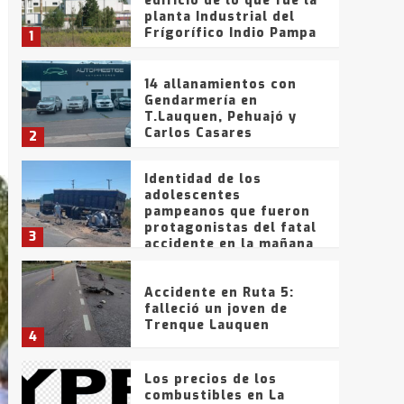
edificio de lo que fue la
planta Industrial del
Frígorífico Indio Pampa
1
14 allanamientos con
Gendarmería en
T.Lauquen, Pehuajó y
Carlos Casares
2
Identidad de los
adolescentes
pampeanos que fueron
protagonistas del fatal
3
accidente en la mañana
del lunes
Accidente en Ruta 5:
falleció un joven de
Trenque Lauquen
4
Los precios de los
combustibles en La