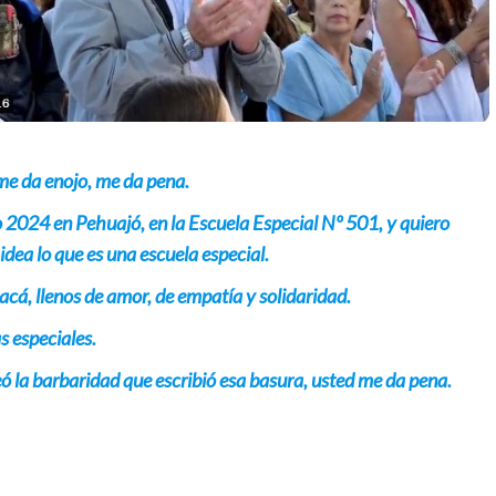
me da enojo, me da pena.
o 2024 en Pehuajó, en la Escuela Especial Nº 501, y quiero
idea lo que es una escuela especial.
acá, llenos de amor, de empatía y solidaridad.
s especiales.
eó la barbaridad que escribió esa basura, usted me da pena.