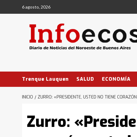
Saltar
6 agosto, 2026
al
contenido
Trenque Lauquen
SALUD
ECONOMÍA
INICIO
ZURRO: «PRESIDENTE, USTED NO TIENE CORAZÓN
Zurro: «Preside