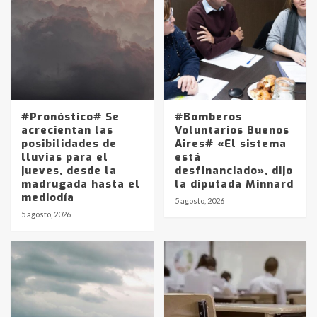
#Pronóstico# Se
#Bomberos
acrecientan las
Voluntarios Buenos
posibilidades de
Aires# «El sistema
lluvias para el
está
jueves, desde la
desfinanciado», dijo
madrugada hasta el
la diputada Minnard
mediodía
5 agosto, 2026
5 agosto, 2026
Identidad de los adolescentes
pampeanos que fueron
protagonistas del fatal accidente
en la mañana del lunes
3