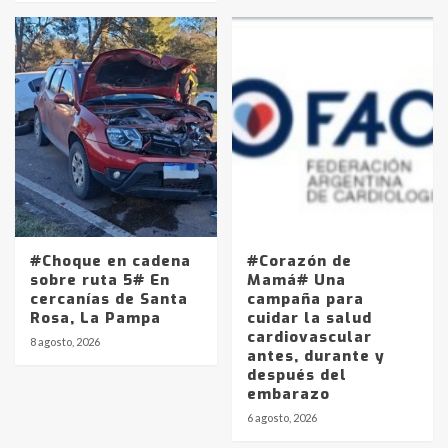
#Choque en cadena
#Corazón de
sobre ruta 5# En
Mamá# Una
cercanías de Santa
campaña para
Rosa, La Pampa
cuidar la salud
cardiovascular
8 agosto, 2026
antes, durante y
después del
embarazo
Identidad de los adolescentes
6 agosto, 2026
pampeanos que fueron
protagonistas del fatal accidente