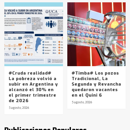
en la mañana del lunes
3
Accidente en Ruta 5: falleció un
joven de Trenque Lauquen
4
Los precios de los combustibles en
La Pampa, desde YPF hasta Axion
entre 857 a 1338 pesos
5
#Cruda realidad#
#Timba# Los pozos
La pobreza volvió a
Tradicional, La
subir en Argentina y
Segunda y Revancha
La Bolsa de Cereales de Bahía
alcanzó el 30% en
quedaron vacantes
Blanca anticipa que Agosto vendrá
el primer trimestre
en el Quini 6
con lluvias y heladas, en gran parte
de 2026
de la provincia
6
5 agosto, 2026
5 agosto, 2026
T.Lauquen: tres jóvenes que
intentaron evadir a la Policía
fueron detenidos por