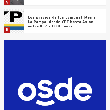
4
Los precios de los combustibles en
La Pampa, desde YPF hasta Axion
entre 857 a 1338 pesos
5
La Bolsa de Cereales de Bahía
Blanca anticipa que Agosto vendrá
con lluvias y heladas, en gran parte
de la provincia
6
T.Lauquen: tres jóvenes que
intentaron evadir a la Policía
fueron detenidos por
comercialización de drogas en la
7
tarde del sábado
T.Lauquen: se vendió el edificio de
lo que fue la planta Industrial del
Frígorífico Indio Pampa