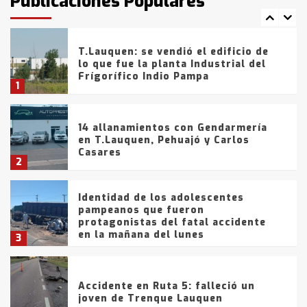
Publicaciones Populares
comercialización de drogas en la
7
tarde del sábado
T.Lauquen: se vendió el edificio de
lo que fue la planta Industrial del
Frígorífico Indio Pampa
1
14 allanamientos con Gendarmería
en T.Lauquen, Pehuajó y Carlos
Casares
2
Identidad de los adolescentes
pampeanos que fueron
protagonistas del fatal accidente
en la mañana del lunes
3
Accidente en Ruta 5: falleció un
joven de Trenque Lauquen