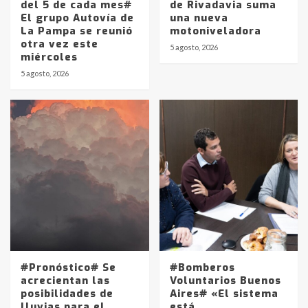
del 5 de cada mes#
de Rivadavia suma
El grupo Autovía de
una nueva
La Pampa se reunió
motoniveladora
otra vez este
5 agosto, 2026
miércoles
5 agosto, 2026
#Pronóstico# Se
#Bomberos
acrecientan las
Voluntarios Buenos
posibilidades de
Aires# «El sistema
lluvias para el
está