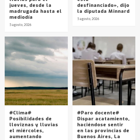
jueves, desde la
desfinanciado», dijo
madrugada hasta el
la diputada Minnard
mediodía
5 agosto, 2026
5 agosto, 2026
Identidad de los adolescentes
pampeanos que fueron
protagonistas del fatal accidente
en la mañana del lunes
3
Accidente en Ruta 5: falleció un
joven de Trenque Lauquen
4
Los precios de los combustibles en
La Pampa, desde YPF hasta Axion
#Clima#
#Paro docente#
entre 857 a 1338 pesos
Posibilidades de
Dispar acatamiento,
5
lloviznas y lluvias
haciéndose sentir
el miércoles,
en las provincias de
aumentando
Buenos Aires, La
La Bolsa de Cereales de Bahía