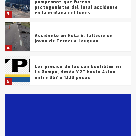
pampeanos que fueron
protagonistas del fatal accidente
en la mañana del lunes
3
Accidente en Ruta 5: falleció un
joven de Trenque Lauquen
4
Los precios de los combustibles en
La Pampa, desde YPF hasta Axion
entre 857 a 1338 pesos
5
La Bolsa de Cereales de Bahía
Blanca anticipa que Agosto vendrá
con lluvias y heladas, en gran parte
de la provincia
6
T.Lauquen: tres jóvenes que
intentaron evadir a la Policía