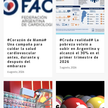
joven de Trenque Lauquen
4
Los precios de los combustibles en
La Pampa, desde YPF hasta Axion
entre 857 a 1338 pesos
5
#Corazón de Mamá#
#Cruda realidad# La
Una campaña para
pobreza volvió a
cuidar la salud
subir en Argentina y
cardiovascular
alcanzó el 30% en el
antes, durante y
primer trimestre de
después del
2026
embarazo
5 agosto, 2026
6 agosto, 2026