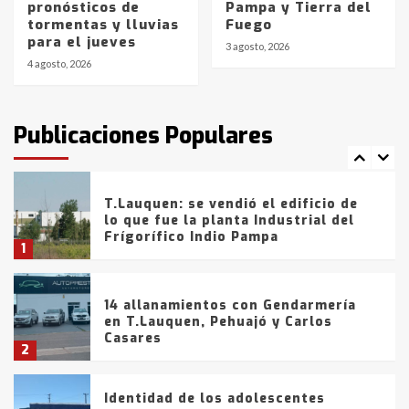
pronósticos de
Pampa y Tierra del
Blanca anticipa que Agosto vendrá
tormentas y lluvias
Fuego
con lluvias y heladas, en gran parte
para el jueves
de la provincia
6
3 agosto, 2026
4 agosto, 2026
T.Lauquen: tres jóvenes que
intentaron evadir a la Policía
fueron detenidos por
Publicaciones Populares
comercialización de drogas en la
7
tarde del sábado
T.Lauquen: se vendió el edificio de
lo que fue la planta Industrial del
Frígorífico Indio Pampa
1
14 allanamientos con Gendarmería
en T.Lauquen, Pehuajó y Carlos
Casares
2
Identidad de los adolescentes