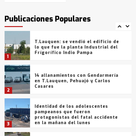
T.Lauquen: tres jóvenes que
intentaron evadir a la Policía
fueron detenidos por
Publicaciones Populares
comercialización de drogas en la
7
tarde del sábado
T.Lauquen: se vendió el edificio de
lo que fue la planta Industrial del
Frígorífico Indio Pampa
1
14 allanamientos con Gendarmería
en T.Lauquen, Pehuajó y Carlos
Casares
2
Identidad de los adolescentes
pampeanos que fueron
protagonistas del fatal accidente
en la mañana del lunes
3