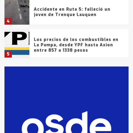
Accidente en Ruta 5: falleció un
joven de Trenque Lauquen
4
Los precios de los combustibles en
La Pampa, desde YPF hasta Axion
entre 857 a 1338 pesos
5
La Bolsa de Cereales de Bahía
Blanca anticipa que Agosto vendrá
con lluvias y heladas, en gran parte
de la provincia
6
T.Lauquen: tres jóvenes que
intentaron evadir a la Policía
fueron detenidos por
comercialización de drogas en la
7
tarde del sábado