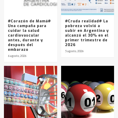
Los precios de los combustibles en
La Pampa, desde YPF hasta Axion
entre 857 a 1338 pesos
5
#Corazón de Mamá#
#Cruda realidad# La
Una campaña para
pobreza volvió a
cuidar la salud
subir en Argentina y
cardiovascular
alcanzó el 30% en el
antes, durante y
primer trimestre de
después del
2026
embarazo
5 agosto, 2026
6 agosto, 2026