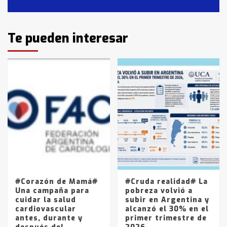
2
Identidad de los adolescentes
Te pueden interesar
pampeanos que fueron
protagonistas del fatal accidente
en la mañana del lunes
3
Accidente en Ruta 5: falleció un
joven de Trenque Lauquen
4
Los precios de los combustibles en
La Pampa, desde YPF hasta Axion
entre 857 a 1338 pesos
5
#Corazón de Mamá#
#Cruda realidad# La
Una campaña para
pobreza volvió a
cuidar la salud
subir en Argentina y
cardiovascular
alcanzó el 30% en el
antes, durante y
primer trimestre de