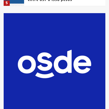
5
La Bolsa de Cereales de Bahía
Blanca anticipa que Agosto vendrá
con lluvias y heladas, en gran parte
de la provincia
6
T.Lauquen: tres jóvenes que
intentaron evadir a la Policía
fueron detenidos por
comercialización de drogas en la
7
tarde del sábado
T.Lauquen: se vendió el edificio de
lo que fue la planta Industrial del
Frígorífico Indio Pampa
1
14 allanamientos con Gendarmería
en T.Lauquen, Pehuajó y Carlos
Casares