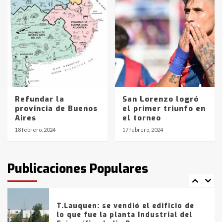
4
Los precios de los combustibles en
La Pampa, desde YPF hasta Axion
entre 857 a 1338 pesos
5
La Bolsa de Cereales de Bahía
Refundar la
San Lorenzo logró
Blanca anticipa que Agosto vendrá
provincia de Buenos
el primer triunfo en
con lluvias y heladas, en gran parte
Aires
el torneo
de la provincia
6
18 febrero, 2024
17 febrero, 2024
T.Lauquen: tres jóvenes que
intentaron evadir a la Policía
fueron detenidos por
Publicaciones Populares
comercialización de drogas en la
7
tarde del sábado
T.Lauquen: se vendió el edificio de
lo que fue la planta Industrial del