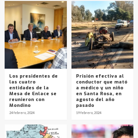
Los presidentes de
Prisión efectiva al
las cuatro
conductor que mató
entidades de la
a médico y un niño
Identidad de los adolescentes
Mesa de Enlace se
en Santa Rosa, en
pampeanos que fueron
reunieron con
agosto del año
protagonistas del fatal accidente
Mondino
pasado
en la mañana del lunes
3
24 febrero, 2024
19 febrero, 2024
Accidente en Ruta 5: falleció un
joven de Trenque Lauquen