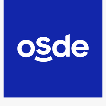
La Bolsa de Cereales de Bahía
Blanca anticipa que Agosto vendrá
con lluvias y heladas, en gran parte
de la provincia
6
T.Lauquen: tres jóvenes que
intentaron evadir a la Policía
fueron detenidos por
comercialización de drogas en la
7
tarde del sábado
T.Lauquen: se vendió el edificio de
lo que fue la planta Industrial del
Frígorífico Indio Pampa
1
14 allanamientos con Gendarmería
en T.Lauquen, Pehuajó y Carlos
Casares
2