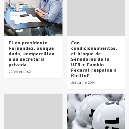
El ex presidente
Con
Fernández, aunque
condicionamientos,
duda, «emparrilla»
el bloque de
a su secretaria
Senadores de la
privada
UCR + Cambio
Identidad de los adolescentes
Federal respalda a
29 febrero, 2024
pampeanos que fueron
Kicillof
protagonistas del fatal accidente
26 febrero, 2024
en la mañana del lunes
3
Accidente en Ruta 5: falleció un
joven de Trenque Lauquen
4