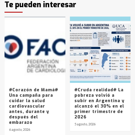
Identidad de los adolescentes
Te pueden interesar
pampeanos que fueron
protagonistas del fatal accidente
en la mañana del lunes
3
Accidente en Ruta 5: falleció un
joven de Trenque Lauquen
4
Los precios de los combustibles en
La Pampa, desde YPF hasta Axion
entre 857 a 1338 pesos
5
#Corazón de Mamá#
#Cruda realidad# La
Una campaña para
pobreza volvió a
cuidar la salud
subir en Argentina y
cardiovascular
alcanzó el 30% en el
antes, durante y
primer trimestre de
después del
2026
embarazo
5 agosto, 2026
6 agosto, 2026