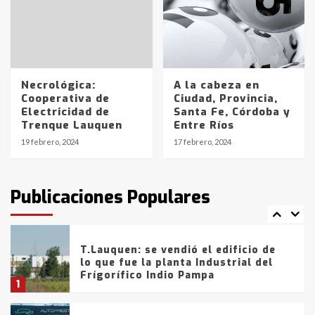
Los precios de los combustibles en
La Pampa, desde YPF hasta Axion
entre 857 a 1338 pesos
5
Necrológica:
A la cabeza en
La Bolsa de Cereales de Bahía
Cooperativa de
Ciudad, Provincia,
Blanca anticipa que Agosto vendrá
Electricidad de
Santa Fe, Córdoba y
con lluvias y heladas, en gran parte
Trenque Lauquen
Entre Ríos
de la provincia
6
19 febrero, 2024
17 febrero, 2024
T.Lauquen: tres jóvenes que
intentaron evadir a la Policía
fueron detenidos por
Publicaciones Populares
comercialización de drogas en la
7
tarde del sábado
T.Lauquen: se vendió el edificio de
lo que fue la planta Industrial del
Frígorífico Indio Pampa
1