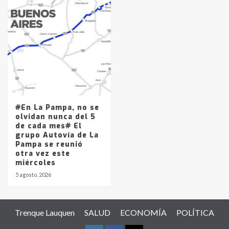
#En La Pampa, no se
olvidan nunca del 5
de cada mes# El
grupo Autovía de La
Pampa se reunió
otra vez este
miércoles
5 agosto, 2026
Trenque Lauquen
SALUD
ECONOMÍA
POLÍTICA