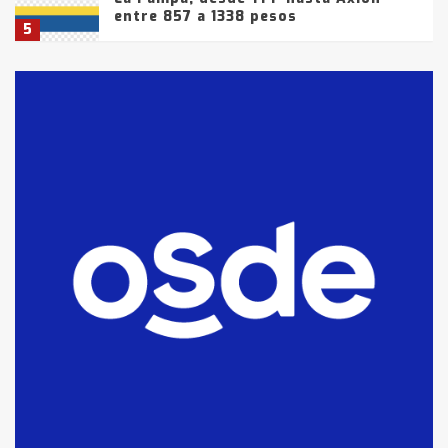
entre 857 a 1338 pesos
5
La Bolsa de Cereales de Bahía
Blanca anticipa que Agosto vendrá
con lluvias y heladas, en gran parte
de la provincia
6
T.Lauquen: tres jóvenes que
intentaron evadir a la Policía
fueron detenidos por
comercialización de drogas en la
7
tarde del sábado
T.Lauquen: se vendió el edificio de
lo que fue la planta Industrial del
Frígorífico Indio Pampa
1
14 allanamientos con Gendarmería
en T.Lauquen, Pehuajó y Carlos