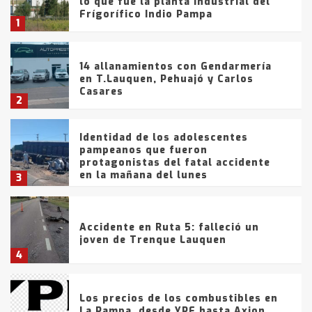
lo que fue la planta Industrial del
Frígorífico Indio Pampa
1
14 allanamientos con Gendarmería
en T.Lauquen, Pehuajó y Carlos
Casares
2
Identidad de los adolescentes
pampeanos que fueron
protagonistas del fatal accidente
en la mañana del lunes
3
Accidente en Ruta 5: falleció un
joven de Trenque Lauquen
4
Los precios de los combustibles en
La Pampa, desde YPF hasta Axion