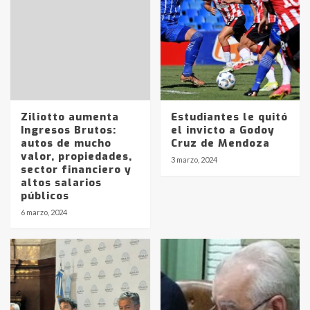
Ziliotto aumenta
Estudiantes le quitó
Ingresos Brutos:
el invicto a Godoy
autos de mucho
Cruz de Mendoza
valor, propiedades,
3 marzo, 2024
sector financiero y
altos salarios
públicos
6 marzo, 2024
Identidad de los adolescentes
pampeanos que fueron
protagonistas del fatal accidente
en la mañana del lunes
3
Accidente en Ruta 5: falleció un