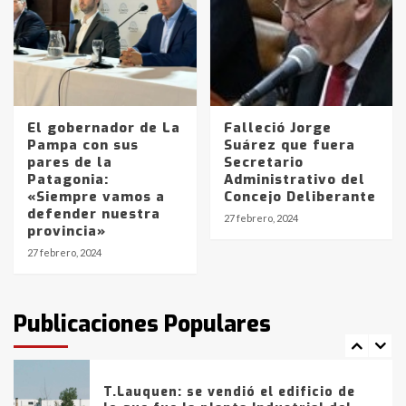
joven de Trenque Lauquen
4
Los precios de los combustibles en
La Pampa, desde YPF hasta Axion
entre 857 a 1338 pesos
El gobernador de La
Falleció Jorge
5
Pampa con sus
Suárez que fuera
pares de la
Secretario
Patagonia:
Administrativo del
La Bolsa de Cereales de Bahía
«Siempre vamos a
Concejo Deliberante
Blanca anticipa que Agosto vendrá
defender nuestra
con lluvias y heladas, en gran parte
27 febrero, 2024
provincia»
de la provincia
6
27 febrero, 2024
T.Lauquen: tres jóvenes que
intentaron evadir a la Policía
fueron detenidos por
Publicaciones Populares
comercialización de drogas en la
7
tarde del sábado
T.Lauquen: se vendió el edificio de