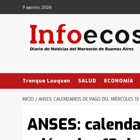
Saltar
9 agosto, 2026
al
contenido
Trenque Lauquen
SALUD
ECONOMÍA
INICIO
ANSES: CALENDARIOS DE PAGO DEL MIÉRCOLES 13
ANSES: calenda