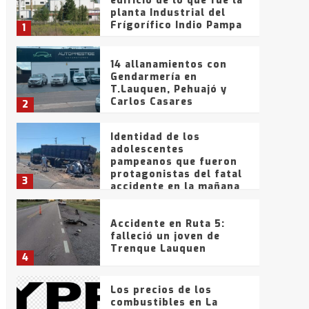
edificio de lo que fue la
planta Industrial del
Frígorífico Indio Pampa
1
14 allanamientos con
Gendarmería en
T.Lauquen, Pehuajó y
Carlos Casares
2
Identidad de los
adolescentes
pampeanos que fueron
protagonistas del fatal
3
accidente en la mañana
del lunes
Accidente en Ruta 5:
falleció un joven de
Trenque Lauquen
4
Los precios de los
combustibles en La