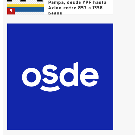
Pampa, desde YPF hasta
Axion entre 857 a 1338
5
pesos
La Bolsa de Cereales de
Bahía Blanca anticipa
que Agosto vendrá con
lluvias y heladas, en
6
gran parte de la
provincia
T.Lauquen: tres jóvenes
que intentaron evadir a
la Policía fueron
detenidos por
7
comercialización de
drogas en la tarde del
sábado
T.Lauquen: se vendió el
edificio de lo que fue la
planta Industrial del
Frígorífico Indio Pampa
1
14 allanamientos con
Gendarmería en