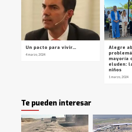
Un pacto para vivir…
Alegre a
problemá
4 marzo, 2024
mayoría d
eluden: l
niños
1 marzo, 2024
Te pueden interesar