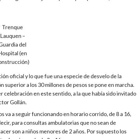
Trenque
Lauquen –
Guardia del
Hospital (en
onstrucción)
n oficial y lo que fue una especie de desvelo de la
n superior a los 30 millones de pesos se pone en marcha.
 celebración en este sentido, a la que había sido invitado
ctor Gollán.
s va a seguir funcionando en horario corrido, de 8 a 16,
cir, para consultas ambulatorias que no sean de
 hacer son a niños menores de 2 años. Por supuesto los