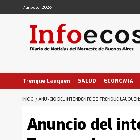
Saltar
7 agosto, 2026
al
contenido
Trenque Lauquen
SALUD
ECONOMÍA
INICIO
ANUNCIO DEL INTENDENTE DE TRENQUE LAUQUEN:
Anuncio del in