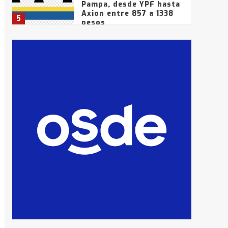
Pampa, desde YPF hasta
Axion entre 857 a 1338
5
pesos
La Bolsa de Cereales de
Bahía Blanca anticipa
que Agosto vendrá con
lluvias y heladas, en
6
gran parte de la
provincia
T.Lauquen: tres jóvenes
que intentaron evadir a
la Policía fueron
detenidos por
7
comercialización de
drogas en la tarde del
sábado
T.Lauquen: se vendió el
edificio de lo que fue la
planta Industrial del
Frígorífico Indio Pampa
1
14 allanamientos con
Gendarmería en