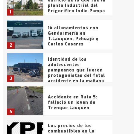
edificio de lo que fue la
planta Industrial del
Frígorífico Indio Pampa
1
14 allanamientos con
Gendarmería en
T.Lauquen, Pehuajó y
Carlos Casares
2
Identidad de los
adolescentes
pampeanos que fueron
protagonistas del fatal
3
accidente en la mañana
del lunes
Accidente en Ruta 5:
falleció un joven de
Trenque Lauquen
4
Los precios de los
combustibles en La