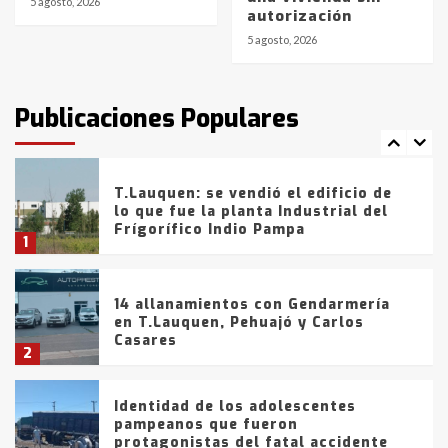
5 agosto, 2026
autorización
de la provincia
6
5 agosto, 2026
T.Lauquen: tres jóvenes que
intentaron evadir a la Policía
fueron detenidos por
Publicaciones Populares
comercialización de drogas en la
7
tarde del sábado
T.Lauquen: se vendió el edificio de
lo que fue la planta Industrial del
Frígorífico Indio Pampa
1
14 allanamientos con Gendarmería
en T.Lauquen, Pehuajó y Carlos
Casares
2
Identidad de los adolescentes
pampeanos que fueron
protagonistas del fatal accidente