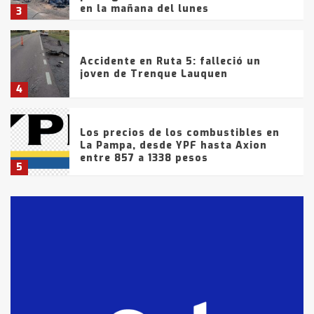
en la mañana del lunes
3
Accidente en Ruta 5: falleció un
joven de Trenque Lauquen
4
Los precios de los combustibles en
La Pampa, desde YPF hasta Axion
entre 857 a 1338 pesos
5
La Bolsa de Cereales de Bahía
Blanca anticipa que Agosto vendrá
con lluvias y heladas, en gran parte
de la provincia
6
T.Lauquen: tres jóvenes que
intentaron evadir a la Policía
fueron detenidos por