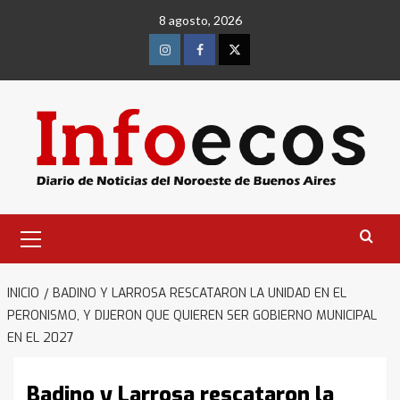
Saltar
8 agosto, 2026
al
contenido
Instagram
Facebook
Twitter
Menú
primario
INICIO
BADINO Y LARROSA RESCATARON LA UNIDAD EN EL
PERONISMO, Y DIJERON QUE QUIEREN SER GOBIERNO MUNICIPAL
EN EL 2027
Badino y Larrosa rescataron la