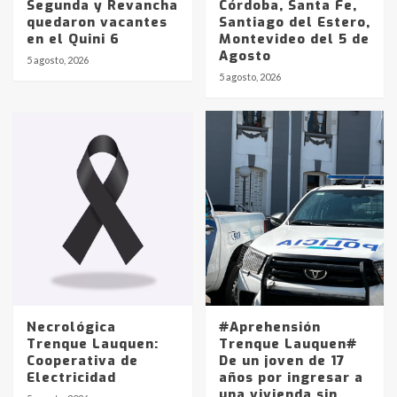
Segunda y Revancha
Córdoba, Santa Fe,
quedaron vacantes
Santiago del Estero,
en el Quini 6
Montevideo del 5 de
Agosto
5 agosto, 2026
Identidad de los adolescentes
5 agosto, 2026
pampeanos que fueron
protagonistas del fatal accidente
en la mañana del lunes
3
Accidente en Ruta 5: falleció un
joven de Trenque Lauquen
4
Los precios de los combustibles en
La Pampa, desde YPF hasta Axion
entre 857 a 1338 pesos
5
Necrológica
#Aprehensión
Trenque Lauquen:
Trenque Lauquen#
Cooperativa de
De un joven de 17
La Bolsa de Cereales de Bahía
Electricidad
años por ingresar a
Blanca anticipa que Agosto vendrá
una vivienda sin
con lluvias y heladas, en gran parte