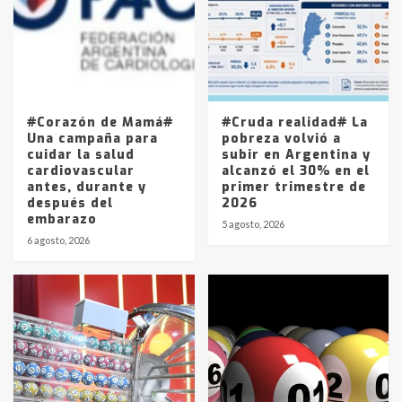
4
Los precios de los combustibles en
La Pampa, desde YPF hasta Axion
entre 857 a 1338 pesos
5
#Corazón de Mamá#
#Cruda realidad# La
Una campaña para
pobreza volvió a
cuidar la salud
subir en Argentina y
cardiovascular
alcanzó el 30% en el
antes, durante y
primer trimestre de
después del
2026
embarazo
5 agosto, 2026
6 agosto, 2026