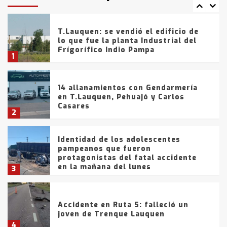
7
tarde del sábado
T.Lauquen: se vendió el edificio de
lo que fue la planta Industrial del
Frígorífico Indio Pampa
1
14 allanamientos con Gendarmería
en T.Lauquen, Pehuajó y Carlos
Casares
2
Identidad de los adolescentes
pampeanos que fueron
protagonistas del fatal accidente
en la mañana del lunes
3
Accidente en Ruta 5: falleció un
joven de Trenque Lauquen
4