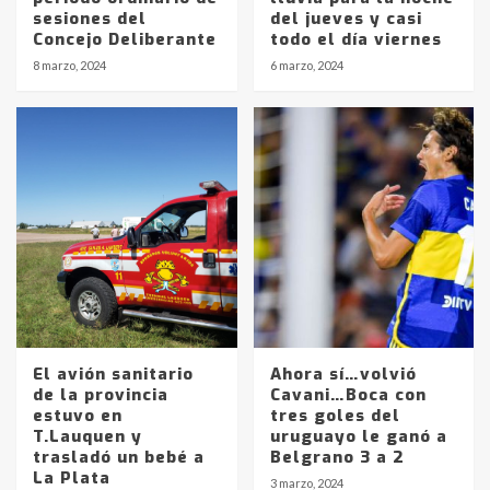
sesiones del
del jueves y casi
Concejo Deliberante
todo el día viernes
8 marzo, 2024
6 marzo, 2024
El avión sanitario
Ahora sí…volvió
de la provincia
Cavani…Boca con
estuvo en
tres goles del
Identidad de los adolescentes
T.Lauquen y
uruguayo le ganó a
pampeanos que fueron
trasladó un bebé a
Belgrano 3 a 2
protagonistas del fatal accidente
La Plata
3 marzo, 2024