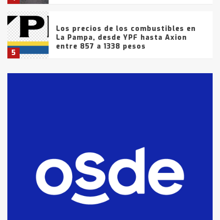
Los precios de los combustibles en
La Pampa, desde YPF hasta Axion
entre 857 a 1338 pesos
5
La Bolsa de Cereales de Bahía
Blanca anticipa que Agosto vendrá
con lluvias y heladas, en gran parte
de la provincia
6
T.Lauquen: tres jóvenes que
intentaron evadir a la Policía
fueron detenidos por
comercialización de drogas en la
7
tarde del sábado
T.Lauquen: se vendió el edificio de
lo que fue la planta Industrial del
Frígorífico Indio Pampa
1