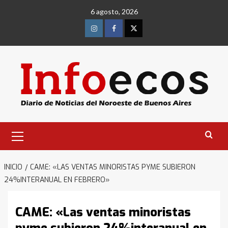
Saltar
6 agosto, 2026
al
contenido
Instagram
Facebook
Twitter
Menú
primario
INICIO
CAME: «LAS VENTAS MINORISTAS PYME SUBIERON
24%INTERANUAL EN FEBRERO»
CAME: «Las ventas minoristas