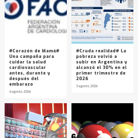
joven de Trenque Lauquen
4
Los precios de los combustibles en
La Pampa, desde YPF hasta Axion
entre 857 a 1338 pesos
5
#Corazón de Mamá#
#Cruda realidad# La
Una campaña para
pobreza volvió a
cuidar la salud
subir en Argentina y
cardiovascular
alcanzó el 30% en el
antes, durante y
primer trimestre de
después del
2026
embarazo
5 agosto, 2026
6 agosto, 2026