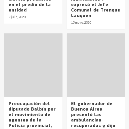
en el predio de la
expresó el Jefe
entidad
Comunal de Trenque
Lauquen
9 julio, 2020
13 mayo, 2020
Identidad de los adolescentes
pampeanos que fueron
protagonistas del fatal accidente
en la mañana del lunes
3
Accidente en Ruta 5: falleció un
joven de Trenque Lauquen
4
Los precios de los combustibles en
La Pampa, desde YPF hasta Axion
Preocupación del
El gobernador de
entre 857 a 1338 pesos
diputado Balbín por
Buenos Aires
5
el movimiento de
presentó las
agentes de la
ambulancias
Policía provincial,
recuperadas y dijo
La Bolsa de Cereales de Bahía