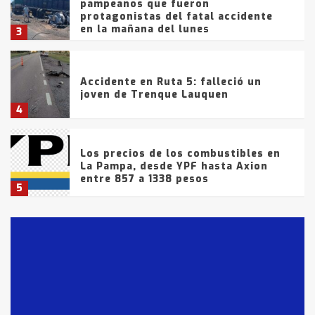
pampeanos que fueron
protagonistas del fatal accidente
en la mañana del lunes
3
Accidente en Ruta 5: falleció un
joven de Trenque Lauquen
4
Los precios de los combustibles en
La Pampa, desde YPF hasta Axion
entre 857 a 1338 pesos
5
La Bolsa de Cereales de Bahía
Blanca anticipa que Agosto vendrá
con lluvias y heladas, en gran parte
de la provincia
6
T.Lauquen: tres jóvenes que
intentaron evadir a la Policía