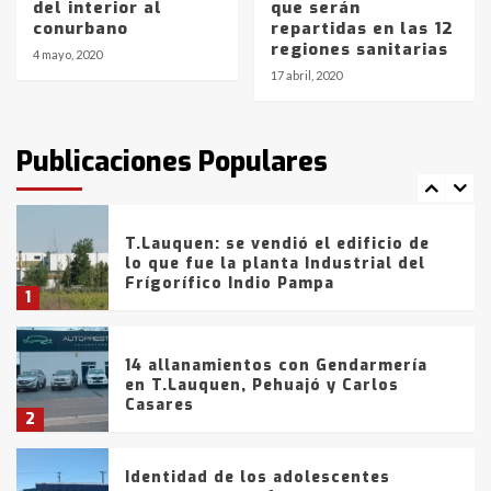
del interior al
que serán
Blanca anticipa que Agosto vendrá
conurbano
repartidas en las 12
con lluvias y heladas, en gran parte
regiones sanitarias
de la provincia
6
4 mayo, 2020
17 abril, 2020
T.Lauquen: tres jóvenes que
intentaron evadir a la Policía
fueron detenidos por
Publicaciones Populares
comercialización de drogas en la
7
tarde del sábado
T.Lauquen: se vendió el edificio de
lo que fue la planta Industrial del
Frígorífico Indio Pampa
1
14 allanamientos con Gendarmería
en T.Lauquen, Pehuajó y Carlos
Casares
2
Identidad de los adolescentes