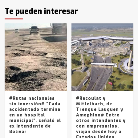
Identidad de los adolescentes
Te pueden interesar
pampeanos que fueron
protagonistas del fatal accidente
en la mañana del lunes
3
Accidente en Ruta 5: falleció un
joven de Trenque Lauquen
4
Los precios de los combustibles en
La Pampa, desde YPF hasta Axion
entre 857 a 1338 pesos
5
#Rutas nacionales
#Recoulat y
sin inversión# “Cada
Mittelbach, de
accidentado termina
Trenque Lauquen y
en un hospital
Ameghino# Entre
municipal”, señaló el
otros intendentes y
ex intendente de
con empresarios,
Bolívar
viajan desde hoy a
Estados Unidos