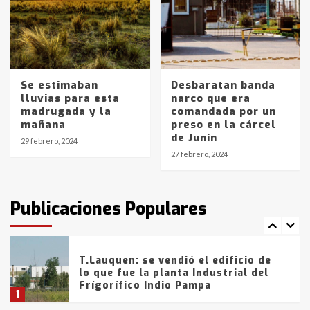
Los precios de los combustibles en
La Pampa, desde YPF hasta Axion
entre 857 a 1338 pesos
5
Se estimaban
Desbaratan banda
lluvias para esta
narco que era
La Bolsa de Cereales de Bahía
madrugada y la
comandada por un
Blanca anticipa que Agosto vendrá
mañana
preso en la cárcel
con lluvias y heladas, en gran parte
de Junín
de la provincia
6
29 febrero, 2024
27 febrero, 2024
T.Lauquen: tres jóvenes que
intentaron evadir a la Policía
fueron detenidos por
Publicaciones Populares
comercialización de drogas en la
7
tarde del sábado
T.Lauquen: se vendió el edificio de
lo que fue la planta Industrial del
Frígorífico Indio Pampa
1