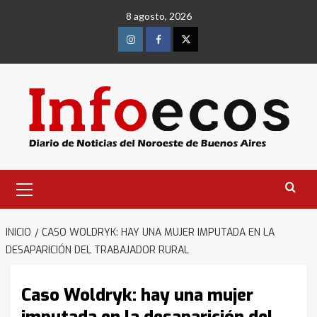
Saltar
8 agosto, 2026
al
contenido
Instagram
Facebook
Twitter
Menú
primario
INICIO
CASO WOLDRYK: HAY UNA MUJER IMPUTADA EN LA
DESAPARICIÓN DEL TRABAJADOR RURAL
Caso Woldryk: hay una mujer