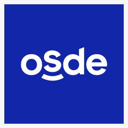
La Bolsa de Cereales de Bahía
Blanca anticipa que Agosto vendrá
con lluvias y heladas, en gran parte
de la provincia
6
T.Lauquen: tres jóvenes que
intentaron evadir a la Policía
fueron detenidos por
comercialización de drogas en la
7
tarde del sábado
T.Lauquen: se vendió el edificio de
lo que fue la planta Industrial del
Frígorífico Indio Pampa
1
14 allanamientos con Gendarmería
en T.Lauquen, Pehuajó y Carlos
Casares
2