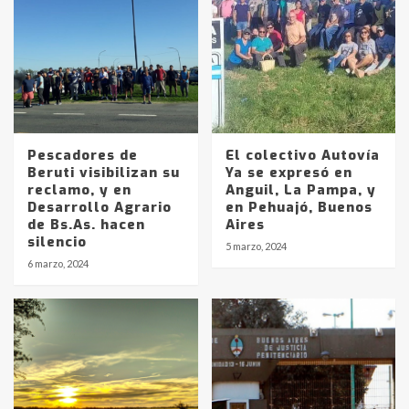
Pescadores de
El colectivo Autovía
Beruti visibilizan su
Ya se expresó en
reclamo, y en
Anguil, La Pampa, y
Desarrollo Agrario
en Pehuajó, Buenos
de Bs.As. hacen
Aires
Identidad de los adolescentes
silencio
5 marzo, 2024
pampeanos que fueron
6 marzo, 2024
protagonistas del fatal accidente
en la mañana del lunes
3
Accidente en Ruta 5: falleció un
joven de Trenque Lauquen
4