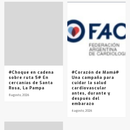
Accidente en Ruta 5: falleció un
joven de Trenque Lauquen
4
Los precios de los combustibles en
La Pampa, desde YPF hasta Axion
entre 857 a 1338 pesos
5
#Choque en cadena
#Corazón de Mamá#
sobre ruta 5# En
Una campaña para
cercanías de Santa
cuidar la salud
Rosa, La Pampa
cardiovascular
antes, durante y
8 agosto, 2026
después del
embarazo
6 agosto, 2026