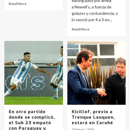
Racing pasó por arriba
Read More
a Newell's, a fuerza de
golazos y contundencia, y
lo venció por 4 a 0 en...
Read More
En otro partido
Kicillof, previo a
donde se complicó,
Trenque Lauquen,
el Sub 23 empató
estará en Caruhé
con Paraguay y
7 febrero, 2024