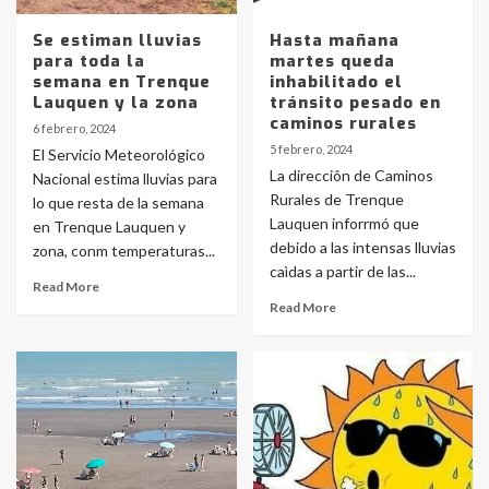
Se estiman lluvias
Hasta mañana
para toda la
martes queda
semana en Trenque
inhabilitado el
Lauquen y la zona
tránsito pesado en
caminos rurales
6 febrero, 2024
5 febrero, 2024
El Servicio Meteorológico
La direcciôn de Caminos
Nacional estima lluvias para
Rurales de Trenque
lo que resta de la semana
Lauquen inforrmó que
en Trenque Lauquen y
debido a las intensas lluvias
zona, conm temperaturas...
caìdas a partir de las...
Read More
Read More