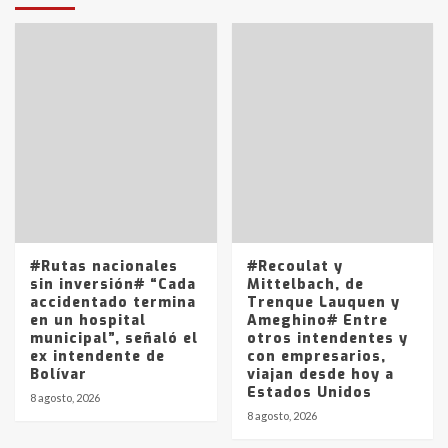
T.Lauquen: tres jóvenes que
intentaron evadir a la Policía
fueron detenidos por
comercialización de drogas en la
7
tarde del sábado
T.Lauquen: se vendió el edificio de
lo que fue la planta Industrial del
Frígorífico Indio Pampa
1
14 allanamientos con Gendarmería
#Rutas nacionales
#Recoulat y
en T.Lauquen, Pehuajó y Carlos
sin inversión# “Cada
Mittelbach, de
Casares
accidentado termina
Trenque Lauquen y
2
en un hospital
Ameghino# Entre
municipal”, señaló el
otros intendentes y
ex intendente de
con empresarios,
Identidad de los adolescentes
Bolívar
viajan desde hoy a
pampeanos que fueron
Estados Unidos
protagonistas del fatal accidente
8 agosto, 2026
en la mañana del lunes
8 agosto, 2026
3