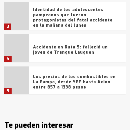
Identidad de los adolescentes
pampeanos que fueron
protagonistas del fatal accidente
en la mañana del lunes
3
Accidente en Ruta 5: falleció un
joven de Trenque Lauquen
4
Los precios de los combustibles en
La Pampa, desde YPF hasta Axion
entre 857 a 1338 pesos
5
La Bolsa de Cereales de Bahía
Blanca anticipa que Agosto vendrá
con lluvias y heladas, en gran parte
de la provincia
Te pueden interesar
6