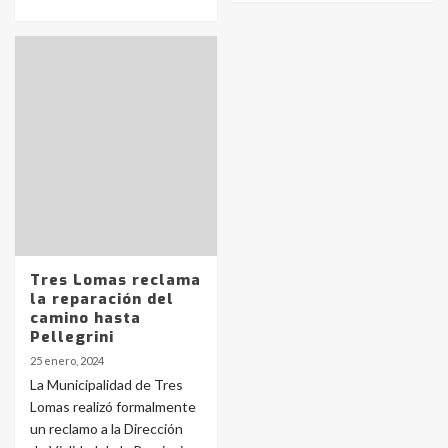
Identidad de los adolescentes
pampeanos que fueron
protagonistas del fatal accidente
en la mañana del lunes
3
Tres Lomas reclama
Accidente en Ruta 5: falleció un
la reparación del
joven de Trenque Lauquen
camino hasta
4
Pellegrini
25 enero, 2024
Los precios de los combustibles en
La Municipalidad de Tres
La Pampa, desde YPF hasta Axion
Lomas realizó formalmente
entre 857 a 1338 pesos
un reclamo a la Dirección
5