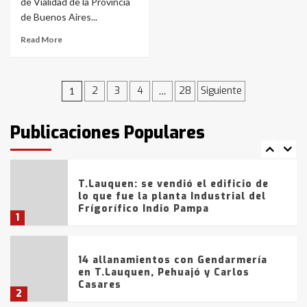
de Vialidad de la Provincia
de Buenos Aires...
La Bolsa de Cereales de Bahía
Blanca anticipa que Agosto vendrá
Read More
con lluvias y heladas, en gran parte
de la provincia
6
Navegación
2
3
4
28
Siguiente
1
…
T.Lauquen: tres jóvenes que
intentaron evadir a la Policía
de
fueron detenidos por
Publicaciones Populares
comercialización de drogas en la
entradas
7
tarde del sábado
T.Lauquen: se vendió el edificio de
lo que fue la planta Industrial del
Frígorífico Indio Pampa
1
14 allanamientos con Gendarmería
en T.Lauquen, Pehuajó y Carlos
Casares
2