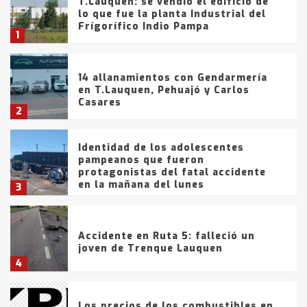
T.Lauquen: se vendió el edificio de
lo que fue la planta Industrial del
Frígorífico Indio Pampa
1
14 allanamientos con Gendarmería
en T.Lauquen, Pehuajó y Carlos
Casares
2
Identidad de los adolescentes
pampeanos que fueron
protagonistas del fatal accidente
en la mañana del lunes
3
Accidente en Ruta 5: falleció un
joven de Trenque Lauquen
4
Los precios de los combustibles en