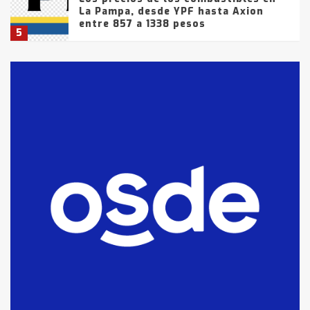
La Pampa, desde YPF hasta Axion
entre 857 a 1338 pesos
5
La Bolsa de Cereales de Bahía
Blanca anticipa que Agosto vendrá
con lluvias y heladas, en gran parte
de la provincia
6
T.Lauquen: tres jóvenes que
intentaron evadir a la Policía
fueron detenidos por
comercialización de drogas en la
7
tarde del sábado
T.Lauquen: se vendió el edificio de
lo que fue la planta Industrial del
Frígorífico Indio Pampa
1
14 allanamientos con Gendarmería