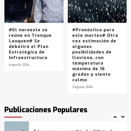
Accidente en Ruta 5: falleció un
joven de Trenque Lauquen
4
#El noroeste se
#Pronóstico para
Los precios de los combustibles en
reúne en Trenque
este martes# Otra
La Pampa, desde YPF hasta Axion
Lauquen# Se
vez estimación de
entre 857 a 1338 pesos
debatirá el Plan
algunas
5
Estratégico de
posibilidades de
Infraestructura
llovizna, con
temperatura
La Bolsa de Cereales de Bahía
4 agosto, 2026
máxima de 16
Blanca anticipa que Agosto vendrá
grados y viento
con lluvias y heladas, en gran parte
calmo
de la provincia
6
3 agosto, 2026
T.Lauquen: tres jóvenes que
intentaron evadir a la Policía
fueron detenidos por
Publicaciones Populares
comercialización de drogas en la
7
tarde del sábado