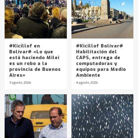
#Kicillof en
#Kicillof Bolívar#
Bolívar# «Lo que
Habilitación del
está haciendo Milei
CAPS, entrega de
es un robo a la
computadoras y
provincia de Buenos
equipos para Medio
Aires»
Ambiente
5 agosto, 2026
4 agosto, 2026
Identidad de los adolescentes
pampeanos que fueron
protagonistas del fatal accidente
en la mañana del lunes
3