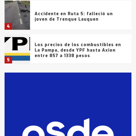
Accidente en Ruta 5: falleció un
joven de Trenque Lauquen
4
Los precios de los combustibles en
La Pampa, desde YPF hasta Axion
entre 857 a 1338 pesos
5
La Bolsa de Cereales de Bahía
Blanca anticipa que Agosto vendrá
con lluvias y heladas, en gran parte
de la provincia
6
T.Lauquen: tres jóvenes que
intentaron evadir a la Policía
fueron detenidos por
comercialización de drogas en la
7
tarde del sábado