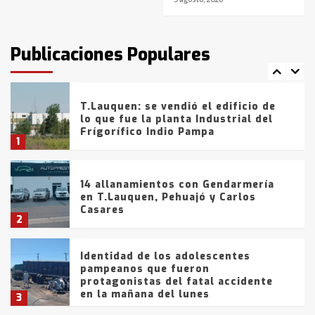
T.Lauquen: tres jóvenes que
intentaron evadir a la Policía
fueron detenidos por
Publicaciones Populares
comercialización de drogas en la
7
tarde del sábado
T.Lauquen: se vendió el edificio de
lo que fue la planta Industrial del
Frígorífico Indio Pampa
1
14 allanamientos con Gendarmería
en T.Lauquen, Pehuajó y Carlos
Casares
2
Identidad de los adolescentes
pampeanos que fueron
protagonistas del fatal accidente
en la mañana del lunes
3