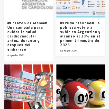
Los precios de los combustibles en
La Pampa, desde YPF hasta Axion
entre 857 a 1338 pesos
5
#Corazón de Mamá#
#Cruda realidad# La
Una campaña para
pobreza volvió a
cuidar la salud
subir en Argentina y
cardiovascular
alcanzó el 30% en el
antes, durante y
primer trimestre de
después del
2026
embarazo
5 agosto, 2026
6 agosto, 2026