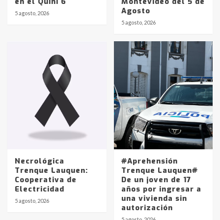
en el Quini 6
Montevideo del 5 de
Agosto
5 agosto, 2026
Identidad de los adolescentes
5 agosto, 2026
pampeanos que fueron
protagonistas del fatal accidente
en la mañana del lunes
3
Accidente en Ruta 5: falleció un
joven de Trenque Lauquen
4
Los precios de los combustibles en
La Pampa, desde YPF hasta Axion
entre 857 a 1338 pesos
5
Necrológica
#Aprehensión
Trenque Lauquen:
Trenque Lauquen#
Cooperativa de
De un joven de 17
La Bolsa de Cereales de Bahía
Electricidad
años por ingresar a
Blanca anticipa que Agosto vendrá
una vivienda sin
con lluvias y heladas, en gran parte
5 agosto, 2026
autorización
de la provincia
6
5 agosto, 2026