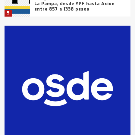
La Pampa, desde YPF hasta Axion
entre 857 a 1338 pesos
5
La Bolsa de Cereales de Bahía
Blanca anticipa que Agosto vendrá
con lluvias y heladas, en gran parte
de la provincia
6
T.Lauquen: tres jóvenes que
intentaron evadir a la Policía
fueron detenidos por
comercialización de drogas en la
7
tarde del sábado
T.Lauquen: se vendió el edificio de
lo que fue la planta Industrial del
Frígorífico Indio Pampa
1
14 allanamientos con Gendarmería