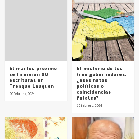
El martes próximo
El misterio de los
se firmarán 90
tres gobernadores:
escrituras en
¿asesinatos
Trenque Lauquen
políticos o
coincidencias
20 febrero, 2024
fatales?
Identidad de los adolescentes
13 febrero, 2024
pampeanos que fueron
protagonistas del fatal accidente
en la mañana del lunes
3