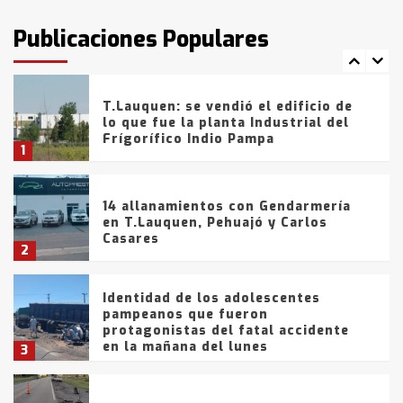
intentaron evadir a la Policía
fueron detenidos por
Publicaciones Populares
comercialización de drogas en la
7
tarde del sábado
T.Lauquen: se vendió el edificio de
lo que fue la planta Industrial del
Frígorífico Indio Pampa
1
14 allanamientos con Gendarmería
en T.Lauquen, Pehuajó y Carlos
Casares
2
Identidad de los adolescentes
pampeanos que fueron
protagonistas del fatal accidente
en la mañana del lunes
3