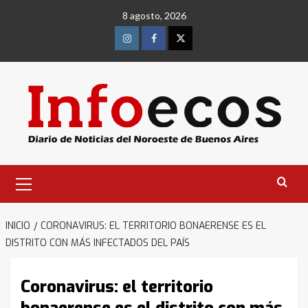
Saltar
8 agosto, 2026
al
contenido
Instagram
Facebook
Twitter
Menú
primario
INICIO
CORONAVIRUS: EL TERRITORIO BONAERENSE ES EL
DISTRITO CON MÁS INFECTADOS DEL PAÍS
Coronavirus: el territorio