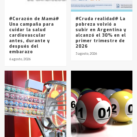
La Pampa, desde YPF hasta Axion
entre 857 a 1338 pesos
5
#Corazón de Mamá#
#Cruda realidad# La
Una campaña para
pobreza volvió a
cuidar la salud
subir en Argentina y
cardiovascular
alcanzó el 30% en el
antes, durante y
primer trimestre de
después del
2026
embarazo
5 agosto, 2026
6 agosto, 2026