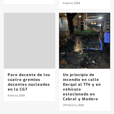
Identidad de los adolescentes
4 marzo, 2024
pampeanos que fueron
protagonistas del fatal accidente
en la mañana del lunes
3
Accidente en Ruta 5: falleció un
joven de Trenque Lauquen
4
Los precios de los combustibles en
La Pampa, desde YPF hasta Axion
entre 857 a 1338 pesos
5
Paro docente de los
Un principio de
cuatro gremios
incendio en calle
docentes nucleados
Derqui al 774 y en
La Bolsa de Cereales de Bahía
en la CGT
vehículo
Blanca anticipa que Agosto vendrá
estacionado en
con lluvias y heladas, en gran parte
4 marzo, 2024
Cabral y Madero
de la provincia
6
29 febrero, 2024
T.Lauquen: tres jóvenes que