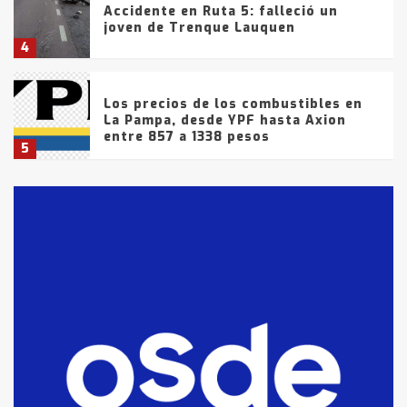
Accidente en Ruta 5: falleció un
joven de Trenque Lauquen
4
Los precios de los combustibles en
La Pampa, desde YPF hasta Axion
entre 857 a 1338 pesos
5
La Bolsa de Cereales de Bahía
Blanca anticipa que Agosto vendrá
con lluvias y heladas, en gran parte
de la provincia
6
T.Lauquen: tres jóvenes que
intentaron evadir a la Policía
fueron detenidos por
comercialización de drogas en la
7
tarde del sábado
T.Lauquen: se vendió el edificio de