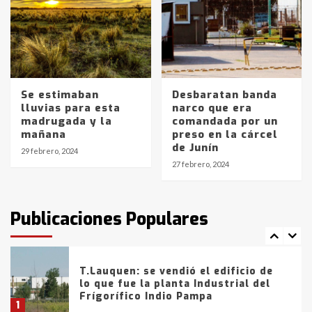
Los precios de los combustibles en
La Pampa, desde YPF hasta Axion
entre 857 a 1338 pesos
5
Se estimaban
Desbaratan banda
lluvias para esta
narco que era
La Bolsa de Cereales de Bahía
madrugada y la
comandada por un
Blanca anticipa que Agosto vendrá
mañana
preso en la cárcel
con lluvias y heladas, en gran parte
de Junín
de la provincia
6
29 febrero, 2024
27 febrero, 2024
T.Lauquen: tres jóvenes que
intentaron evadir a la Policía
fueron detenidos por
Publicaciones Populares
comercialización de drogas en la
7
tarde del sábado
T.Lauquen: se vendió el edificio de
lo que fue la planta Industrial del
Frígorífico Indio Pampa
1