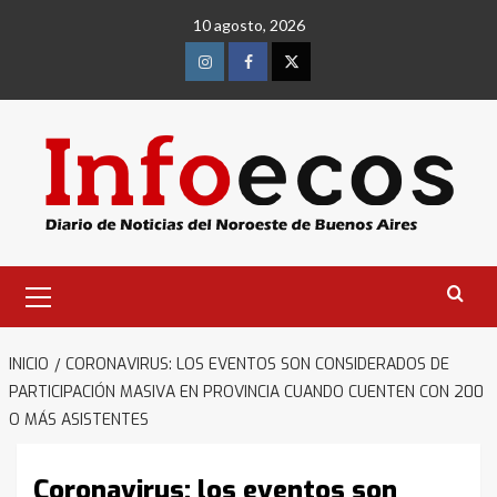
Saltar
10 agosto, 2026
al
contenido
Instagram
Facebook
Twitter
Menú
primario
INICIO
CORONAVIRUS: LOS EVENTOS SON CONSIDERADOS DE
PARTICIPACIÓN MASIVA EN PROVINCIA CUANDO CUENTEN CON 200
O MÁS ASISTENTES
Coronavirus: los eventos son