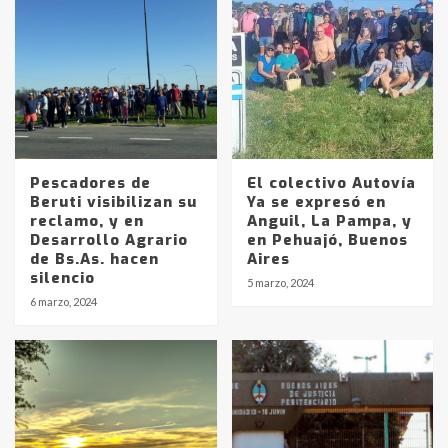
Pescadores de
El colectivo Autovía
Beruti visibilizan su
Ya se expresó en
reclamo, y en
Anguil, La Pampa, y
Desarrollo Agrario
en Pehuajó, Buenos
de Bs.As. hacen
Aires
Identidad de los adolescentes
silencio
5 marzo, 2024
pampeanos que fueron
6 marzo, 2024
protagonistas del fatal accidente
en la mañana del lunes
3
Accidente en Ruta 5: falleció un
joven de Trenque Lauquen
4