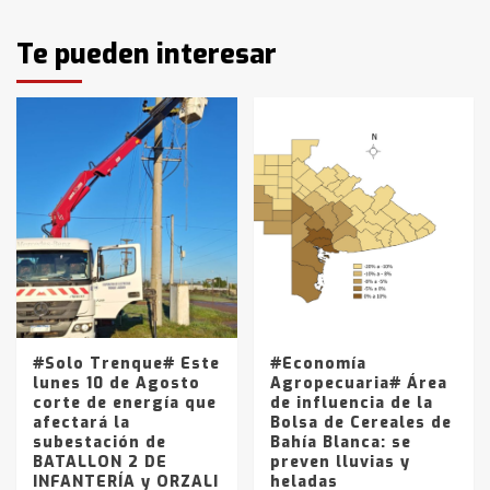
Identidad de los adolescentes
Te pueden interesar
pampeanos que fueron
protagonistas del fatal accidente
en la mañana del lunes
3
Accidente en Ruta 5: falleció un
joven de Trenque Lauquen
4
Los precios de los combustibles en
La Pampa, desde YPF hasta Axion
entre 857 a 1338 pesos
5
#Solo Trenque# Este
#Economía
lunes 10 de Agosto
Agropecuaria# Área
corte de energía que
de influencia de la
afectará la
Bolsa de Cereales de
subestación de
Bahía Blanca: se
BATALLON 2 DE
preven lluvias y
INFANTERÍA y ORZALI
heladas