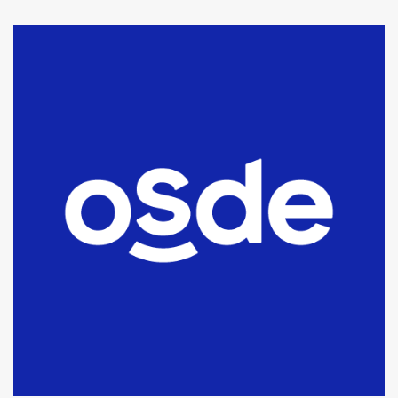
La Bolsa de Cereales de Bahía
Blanca anticipa que Agosto vendrá
con lluvias y heladas, en gran parte
de la provincia
6
T.Lauquen: tres jóvenes que
intentaron evadir a la Policía
fueron detenidos por
comercialización de drogas en la
7
tarde del sábado
T.Lauquen: se vendió el edificio de
lo que fue la planta Industrial del
Frígorífico Indio Pampa
1
14 allanamientos con Gendarmería
en T.Lauquen, Pehuajó y Carlos
Casares
2