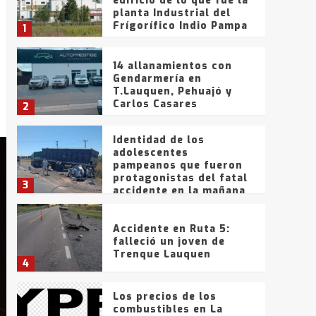
edificio de lo que fue la
planta Industrial del
Frígorífico Indio Pampa
1
14 allanamientos con
Gendarmería en
T.Lauquen, Pehuajó y
Carlos Casares
2
Identidad de los
adolescentes
pampeanos que fueron
protagonistas del fatal
3
accidente en la mañana
del lunes
Accidente en Ruta 5:
falleció un joven de
Trenque Lauquen
4
Los precios de los
combustibles en La