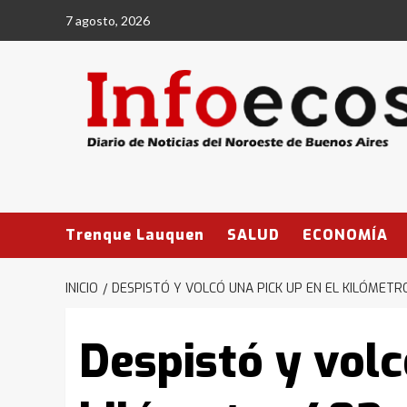
Saltar
7 agosto, 2026
al
contenido
Trenque Lauquen
SALUD
ECONOMÍA
INICIO
DESPISTÓ Y VOLCÓ UNA PICK UP EN EL KILÓMET
Despistó y volc