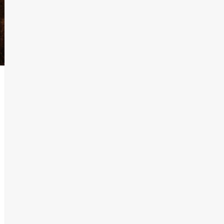
T.Lauquen, Pehuajó y
Carlos Casares
2
Identidad de los
adolescentes
pampeanos que fueron
protagonistas del fatal
3
accidente en la mañana
del lunes
Accidente en Ruta 5:
falleció un joven de
Trenque Lauquen
4
Los precios de los
combustibles en La
Pampa, desde YPF hasta
Axion entre 857 a 1338
5
pesos