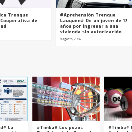
ica Trenque
#Aprehensión Trenque
 Cooperativa de
Lauquen# De un joven de 17
dad
años por ingresar a una
vivienda sin autorización
5 agosto, 2026
ad# La
#Timba# Los pozos
#Timba# Q