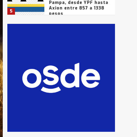
Pampa, desde YPF hasta
Axion entre 857 a 1338
5
pesos
La Bolsa de Cereales de
Bahía Blanca anticipa
que Agosto vendrá con
lluvias y heladas, en
6
gran parte de la
provincia
T.Lauquen: tres jóvenes
que intentaron evadir a
la Policía fueron
detenidos por
7
comercialización de
drogas en la tarde del
sábado
T.Lauquen: se vendió el
edificio de lo que fue la
planta Industrial del
Frígorífico Indio Pampa
1
14 allanamientos con
Gendarmería en