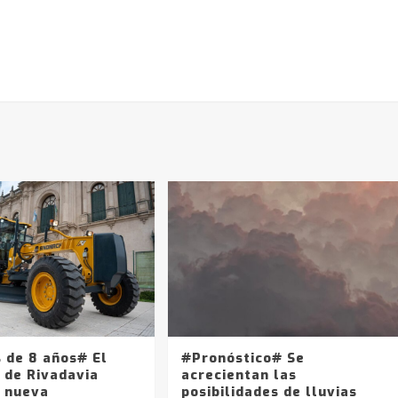
 de 8 años# El
#Pronóstico# Se
 de Rivadavia
acrecientan las
 nueva
posibilidades de lluvias