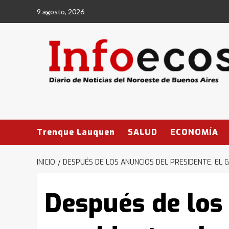
Saltar
9 agosto, 2026
al
contenido
Trenque Lauquen
SALUD
ECONOMÍA
INICIO
DESPUÉS DE LOS ANUNCIOS DEL PRESIDENTE, EL 
Después de los