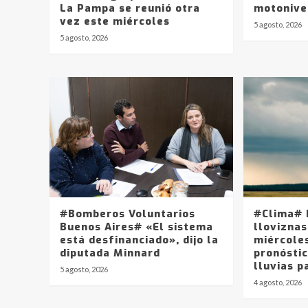
La Pampa se reunió otra
motonive
vez este miércoles
5 agosto, 2026
5 agosto, 2026
#Bomberos Voluntarios
#Clima# 
Buenos Aires# «El sistema
lloviznas
está desfinanciado», dijo la
miércole
diputada Minnard
pronósti
lluvias p
5 agosto, 2026
4 agosto, 2026