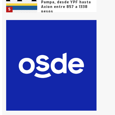
Pampa, desde YPF hasta
Axion entre 857 a 1338
5
pesos
La Bolsa de Cereales de
Bahía Blanca anticipa
que Agosto vendrá con
lluvias y heladas, en
6
gran parte de la
provincia
T.Lauquen: tres jóvenes
que intentaron evadir a
la Policía fueron
detenidos por
7
comercialización de
drogas en la tarde del
sábado
T.Lauquen: se vendió el
edificio de lo que fue la
planta Industrial del
Frígorífico Indio Pampa
1
14 allanamientos con
Gendarmería en