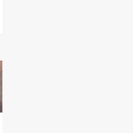
T.Lauquen, Pehuajó y
Carlos Casares
2
Identidad de los
adolescentes
pampeanos que fueron
protagonistas del fatal
3
accidente en la mañana
del lunes
Accidente en Ruta 5:
falleció un joven de
Trenque Lauquen
4
Los precios de los
combustibles en La
Pampa, desde YPF hasta
Axion entre 857 a 1338
5
pesos