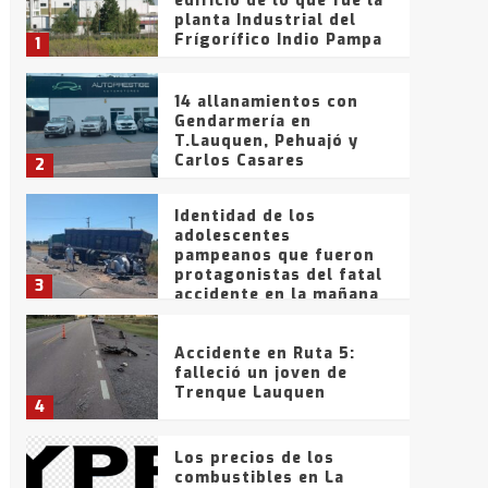
edificio de lo que fue la
planta Industrial del
Frígorífico Indio Pampa
1
14 allanamientos con
Gendarmería en
T.Lauquen, Pehuajó y
Carlos Casares
2
Identidad de los
adolescentes
pampeanos que fueron
protagonistas del fatal
3
accidente en la mañana
del lunes
Accidente en Ruta 5:
falleció un joven de
Trenque Lauquen
4
Los precios de los
combustibles en La