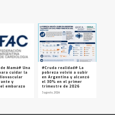
 de Mamá# Una
#Cruda realidad# La
ara cuidar la
pobreza volvió a subir
diovascular
en Argentina y alcanzó
rante y
el 30% en el primer
del embarazo
trimestre de 2026
5 agosto, 2026