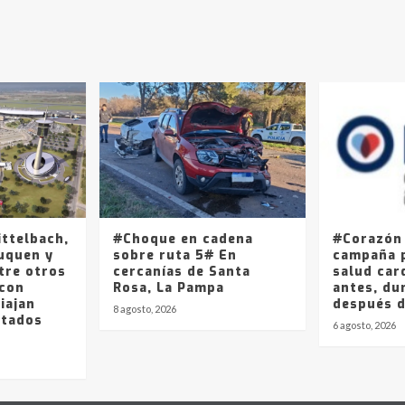
ittelbach,
#Choque en cadena
#Corazón
uquen y
sobre ruta 5# En
campaña p
tre otros
cercanías de Santa
salud car
 con
Rosa, La Pampa
antes, du
iajan
después 
8 agosto, 2026
stados
6 agosto, 2026