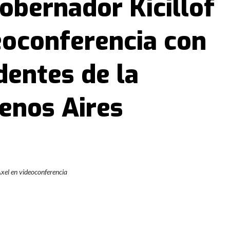
gobernador Kicillof
eoconferencia con
dentes de la
enos Aires
 Axel en videoconferencia