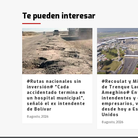
Te pueden interesar
#Rutas nacionales sin
#Recoulat y M
inversión# “Cada
de Trenque La
accidentado termina en
Ameghino# En
un hospital municipal”,
intendentes y
señaló el ex intendente
empresarios, v
de Bolívar
desde hoy a E
Unidos
8 agosto, 2026
8 agosto, 2026