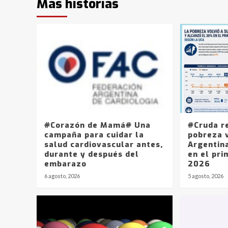
Más historias
#Corazón de Mamá# Una
#Cruda r
campaña para cuidar la
pobreza v
salud cardiovascular antes,
Argentin
durante y después del
en el pri
embarazo
2026
6 agosto, 2026
5 agosto, 2026