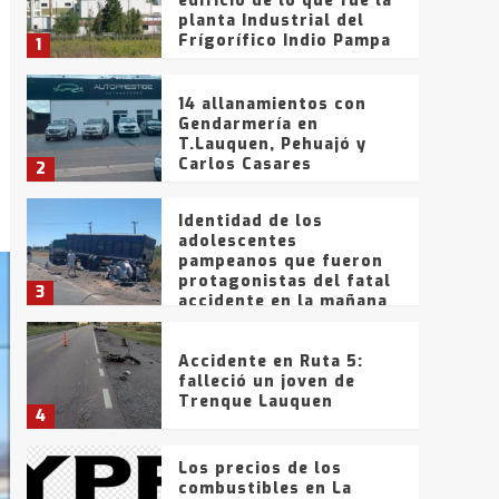
edificio de lo que fue la
planta Industrial del
Frígorífico Indio Pampa
1
14 allanamientos con
Gendarmería en
T.Lauquen, Pehuajó y
Carlos Casares
2
Identidad de los
adolescentes
pampeanos que fueron
protagonistas del fatal
3
accidente en la mañana
del lunes
Accidente en Ruta 5:
falleció un joven de
Trenque Lauquen
4
Los precios de los
combustibles en La