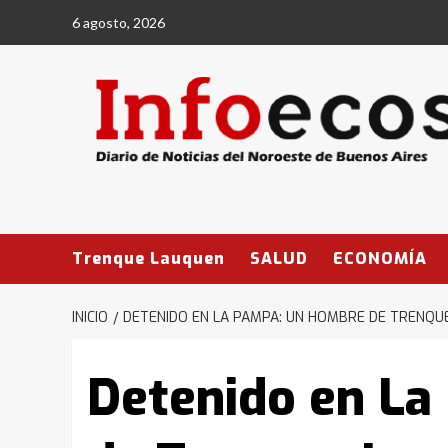
Saltar
6 agosto, 2026
al
contenido
Trenque Lauquen
SALUD
ECONOMÍA
INICIO
DETENIDO EN LA PAMPA: UN HOMBRE DE TRENQ
Detenido en L