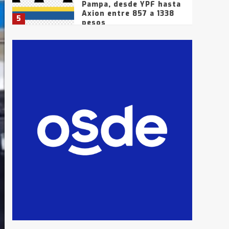
Pampa, desde YPF hasta
Axion entre 857 a 1338
5
pesos
La Bolsa de Cereales de
Bahía Blanca anticipa
que Agosto vendrá con
lluvias y heladas, en
6
gran parte de la
provincia
T.Lauquen: tres jóvenes
que intentaron evadir a
la Policía fueron
detenidos por
7
comercialización de
drogas en la tarde del
sábado
T.Lauquen: se vendió el
edificio de lo que fue la
planta Industrial del
Frígorífico Indio Pampa
1
14 allanamientos con
Gendarmería en