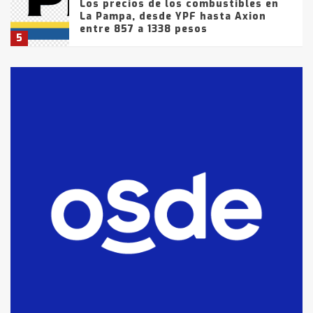
Los precios de los combustibles en
La Pampa, desde YPF hasta Axion
entre 857 a 1338 pesos
5
La Bolsa de Cereales de Bahía
Blanca anticipa que Agosto vendrá
con lluvias y heladas, en gran parte
de la provincia
6
T.Lauquen: tres jóvenes que
intentaron evadir a la Policía
fueron detenidos por
comercialización de drogas en la
7
tarde del sábado
T.Lauquen: se vendió el edificio de
lo que fue la planta Industrial del
Frígorífico Indio Pampa
1