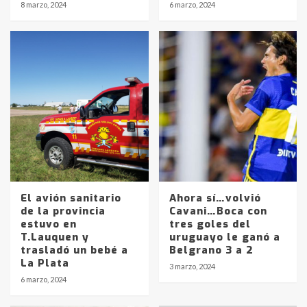
8 marzo, 2024
6 marzo, 2024
El avión sanitario
Ahora sí…volvió
de la provincia
Cavani…Boca con
estuvo en
tres goles del
Identidad de los adolescentes
T.Lauquen y
uruguayo le ganó a
pampeanos que fueron
trasladó un bebé a
Belgrano 3 a 2
protagonistas del fatal accidente
La Plata
3 marzo, 2024
en la mañana del lunes
3
6 marzo, 2024