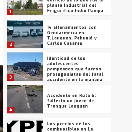
edificio de lo que fue la
planta Industrial del
Frígorífico Indio Pampa
1
14 allanamientos con
Gendarmería en
T.Lauquen, Pehuajó y
Carlos Casares
2
Identidad de los
adolescentes
pampeanos que fueron
protagonistas del fatal
3
accidente en la mañana
del lunes
Accidente en Ruta 5:
falleció un joven de
Trenque Lauquen
4
Los precios de los
combustibles en La