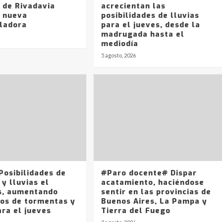
 de Rivadavia
acrecientan las
 nueva
posibilidades de lluvias
ladora
para el jueves, desde la
madrugada hasta el
mediodía
5 agosto, 2026
Posibilidades de
#Paro docente# Dispar
 y lluvias el
acatamiento, haciéndose
s, aumentando
sentir en las provincias de
cos de tormentas y
Buenos Aires, La Pampa y
ara el jueves
Tierra del Fuego