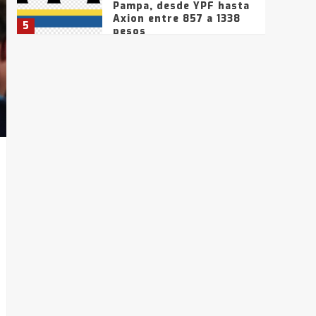
Pampa, desde YPF hasta
Axion entre 857 a 1338
5
pesos
La Bolsa de Cereales de
Bahía Blanca anticipa
que Agosto vendrá con
lluvias y heladas, en
6
gran parte de la
provincia
T.Lauquen: tres jóvenes
que intentaron evadir a
la Policía fueron
detenidos por
7
comercialización de
drogas en la tarde del
sábado
T.Lauquen: se vendió el
edificio de lo que fue la
planta Industrial del
Frígorífico Indio Pampa
1
14 allanamientos con
Gendarmería en