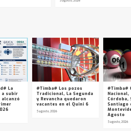
3 agosto, 2026
ad# La
#Timba# Los pozos
#Timba# Q
 a subir
Tradicional, La Segunda
Nacional, 
y alcanzó
y Revancha quedaron
Córdoba, 
rimer
vacantes en el Quini 6
Santiago 
2026
Montevide
5 agosto, 2026
Agosto
5 agosto, 2026