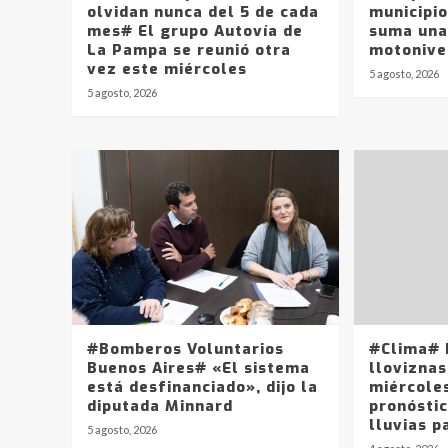
olvidan nunca del 5 de cada
municipio
mes# El grupo Autovía de
suma una
La Pampa se reunió otra
motonive
vez este miércoles
5 agosto, 2026
5 agosto, 2026
#Bomberos Voluntarios
#Clima# 
Buenos Aires# «El sistema
lloviznas
está desfinanciado», dijo la
miércole
diputada Minnard
pronósti
lluvias p
5 agosto, 2026