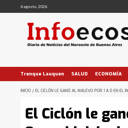
Saltar
6 agosto, 2026
al
contenido
Trenque Lauquen
SALUD
ECONOMÍA
INICIO
EL CICLÓN LE GANÓ AL MALEVO POR 1 A 0 EN EL I
El Ciclón le gan