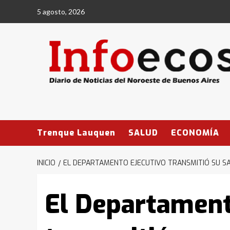
Saltar
5 agosto, 2026
al
contenido
Trenque Lauquen
SALUD
ECONOMÍA
INICIO
EL DEPARTAMENTO EJECUTIVO TRANSMITIÓ SU SA
El Departament