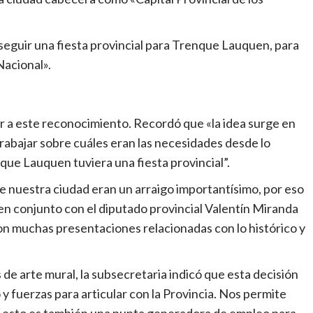
eguir una fiesta provincial para Trenque Lauquen, para
acional».
ar a este reconocimiento. Recordó que «la idea surge en
abajar sobre cuáles eran las necesidades desde lo
que Lauquen tuviera una fiesta provincial”.
e nuestra ciudad eran un arraigo importantísimo, por eso
 en conjunto con el diputado provincial Valentín Miranda
on muchas presentaciones relacionadas con lo histórico y
de arte mural, la subsecretaria indicó que esta decisión
 y fuerzas para articular con la Provincia. Nos permite
 esto es también una punta generadora de empleo para