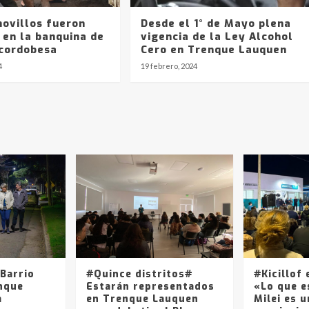
novillos fueron
Desde el 1° de Mayo plena
 en la banquina de
vigencia de la Ley Alcohol
 cordobesa
Cero en Trenque Lauquen
4
19 febrero, 2024
Barrio
#Quince distritos#
#Kicillof 
nque
Estarán representados
«Lo que e
a
en Trenque Lauquen
Milei es u