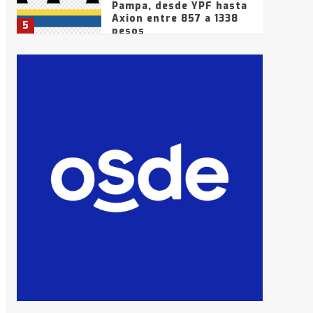
Pampa, desde YPF hasta
Axion entre 857 a 1338
5
pesos
La Bolsa de Cereales de
Bahía Blanca anticipa
que Agosto vendrá con
lluvias y heladas, en
6
gran parte de la
provincia
T.Lauquen: tres jóvenes
que intentaron evadir a
la Policía fueron
detenidos por
7
comercialización de
drogas en la tarde del
sábado
T.Lauquen: se vendió el
edificio de lo que fue la
planta Industrial del
Frígorífico Indio Pampa
1
14 allanamientos con
Gendarmería en