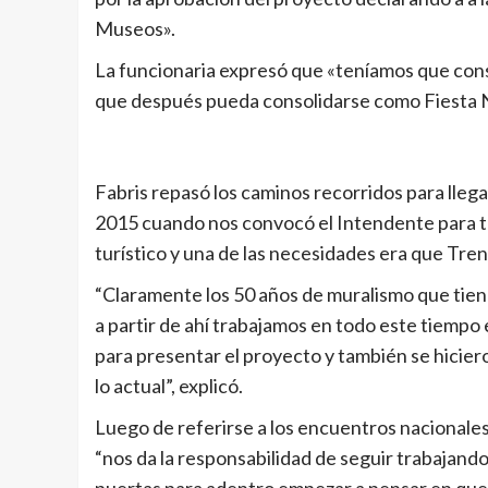
Museos».
La funcionaria expresó que «teníamos que cons
que después pueda consolidarse como Fiesta N
Fabris repasó los caminos recorridos para lleg
2015 cuando nos convocó el Intendente para tr
turístico y una de las necesidades era que Tren
“Claramente los 50 años de muralismo que tien
a partir de ahí trabajamos en todo este tiempo
para presentar el proyecto y también se hicier
lo actual”, explicó.
Luego de referirse a los encuentros nacionales 
“nos da la responsabilidad de seguir trabajando
puertas para adentro empezar a pensar en que