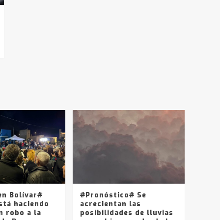
en Bolívar#
#Pronóstico# Se
stá haciendo
acrecientan las
n robo a la
posibilidades de lluvias