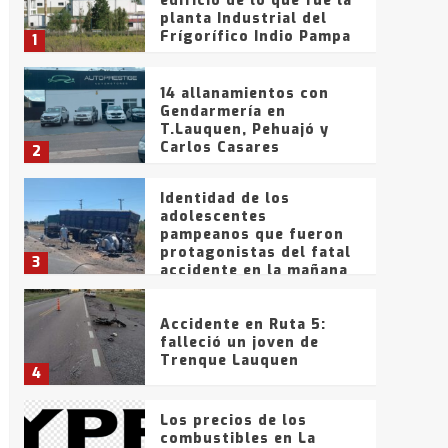
edificio de lo que fue la
planta Industrial del
Frígorífico Indio Pampa
1
14 allanamientos con
Gendarmería en
T.Lauquen, Pehuajó y
Carlos Casares
2
Identidad de los
adolescentes
pampeanos que fueron
protagonistas del fatal
3
accidente en la mañana
del lunes
Accidente en Ruta 5:
falleció un joven de
Trenque Lauquen
4
Los precios de los
combustibles en La