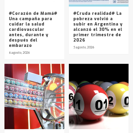
entre 857 a 1338 pesos
5
#Corazón de Mamá#
#Cruda realidad# La
Una campaña para
pobreza volvió a
cuidar la salud
subir en Argentina y
cardiovascular
alcanzó el 30% en el
antes, durante y
primer trimestre de
después del
2026
embarazo
5 agosto, 2026
6 agosto, 2026