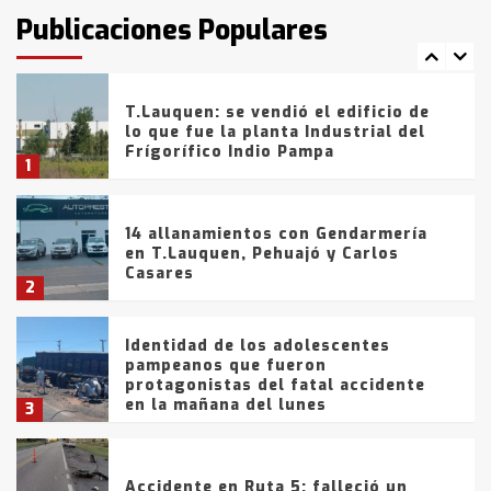
fueron detenidos por
Publicaciones Populares
comercialización de drogas en la
7
tarde del sábado
T.Lauquen: se vendió el edificio de
lo que fue la planta Industrial del
Frígorífico Indio Pampa
1
14 allanamientos con Gendarmería
en T.Lauquen, Pehuajó y Carlos
Casares
2
Identidad de los adolescentes
pampeanos que fueron
protagonistas del fatal accidente
en la mañana del lunes
3
Accidente en Ruta 5: falleció un