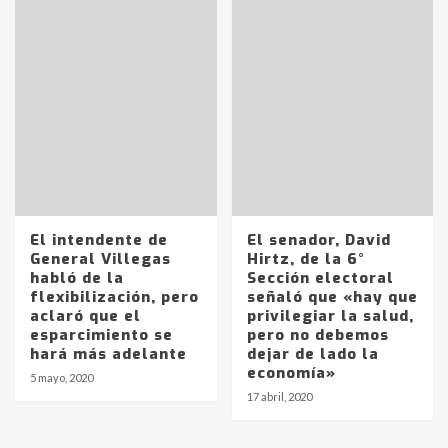
pampeanos que fueron
protagonistas del fatal accidente
en la mañana del lunes
3
Accidente en Ruta 5: falleció un
joven de Trenque Lauquen
4
Los precios de los combustibles en
La Pampa, desde YPF hasta Axion
El intendente de
El senador, David
entre 857 a 1338 pesos
General Villegas
Hirtz, de la 6°
5
habló de la
Sección electoral
flexibilización, pero
señaló que «hay que
aclaró que el
privilegiar la salud,
La Bolsa de Cereales de Bahía
esparcimiento se
pero no debemos
Blanca anticipa que Agosto vendrá
hará más adelante
dejar de lado la
con lluvias y heladas, en gran parte
economía»
de la provincia
6
5 mayo, 2020
17 abril, 2020
T.Lauquen: tres jóvenes que
intentaron evadir a la Policía