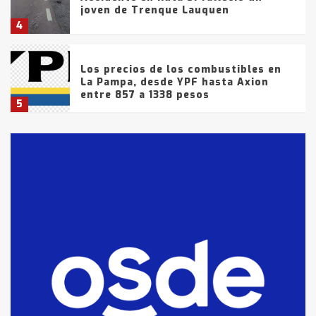
joven de Trenque Lauquen
4
Los precios de los combustibles en
La Pampa, desde YPF hasta Axion
entre 857 a 1338 pesos
5
La Bolsa de Cereales de Bahía
Blanca anticipa que Agosto vendrá
con lluvias y heladas, en gran parte
de la provincia
6
T.Lauquen: tres jóvenes que
intentaron evadir a la Policía
fueron detenidos por
comercialización de drogas en la
7
tarde del sábado
T.Lauquen: se vendió el edificio de