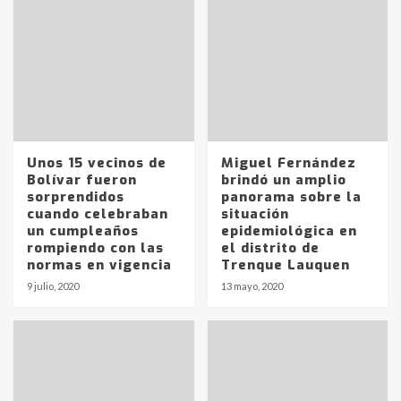
Unos 15 vecinos de
Miguel Fernández
Bolívar fueron
brindó un amplio
sorprendidos
panorama sobre la
cuando celebraban
situación
un cumpleaños
epidemiológica en
rompiendo con las
el distrito de
normas en vigencia
Trenque Lauquen
9 julio, 2020
13 mayo, 2020
Identidad de los adolescentes
pampeanos que fueron
protagonistas del fatal accidente
en la mañana del lunes
3