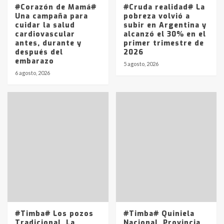
14 allanamientos con Gendarmería
#Corazón de Mamá#
#Cruda realidad# La
en T.Lauquen, Pehuajó y Carlos
Una campaña para
pobreza volvió a
Casares
cuidar la salud
subir en Argentina y
2
cardiovascular
alcanzó el 30% en el
antes, durante y
primer trimestre de
después del
2026
Identidad de los adolescentes
embarazo
pampeanos que fueron
5 agosto, 2026
protagonistas del fatal accidente
6 agosto, 2026
en la mañana del lunes
3
Accidente en Ruta 5: falleció un
joven de Trenque Lauquen
4
Los precios de los combustibles en
La Pampa, desde YPF hasta Axion
entre 857 a 1338 pesos
5
#Timba# Los pozos
#Timba# Quiniela
Tradicional, La
Nacional, Provincia,