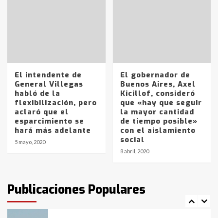
Accidente en Ruta 5: falleció un
joven de Trenque Lauquen
4
Los precios de los combustibles en
La Pampa, desde YPF hasta Axion
El intendente de
El gobernador de
entre 857 a 1338 pesos
General Villegas
Buenos Aires, Axel
5
habló de la
Kicillof, consideró
flexibilización, pero
que «hay que seguir
aclaró que el
la mayor cantidad
La Bolsa de Cereales de Bahía
esparcimiento se
de tiempo posible»
Blanca anticipa que Agosto vendrá
hará más adelante
con el aislamiento
con lluvias y heladas, en gran parte
social
de la provincia
6
5 mayo, 2020
8 abril, 2020
T.Lauquen: tres jóvenes que
intentaron evadir a la Policía
fueron detenidos por
Publicaciones Populares
comercialización de drogas en la
7
tarde del sábado