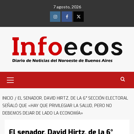
Saltar
7 agosto, 2026
al
contenido
Instagram
Facebook
Twitter
Menú
primario
INICIO
EL SENADOR, DAVID HIRTZ, DE LA 6° SECCIÓN ELECTORAL
SEÑALÓ QUE «HAY QUE PRIVILEGIAR LA SALUD, PERO NO
DEBEMOS DEJAR DE LADO LA ECONOMÍA»
El senador, David Hirtz, de la 6°