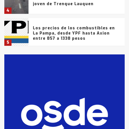
joven de Trenque Lauquen
4
Los precios de los combustibles en
La Pampa, desde YPF hasta Axion
entre 857 a 1338 pesos
5
La Bolsa de Cereales de Bahía
Blanca anticipa que Agosto vendrá
con lluvias y heladas, en gran parte
de la provincia
6
T.Lauquen: tres jóvenes que
intentaron evadir a la Policía
fueron detenidos por
comercialización de drogas en la
7
tarde del sábado
T.Lauquen: se vendió el edificio de