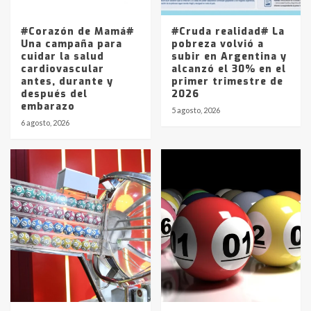
entre 857 a 1338 pesos
5
#Corazón de Mamá#
#Cruda realidad# La
Una campaña para
pobreza volvió a
cuidar la salud
subir en Argentina y
cardiovascular
alcanzó el 30% en el
antes, durante y
primer trimestre de
después del
2026
embarazo
5 agosto, 2026
6 agosto, 2026