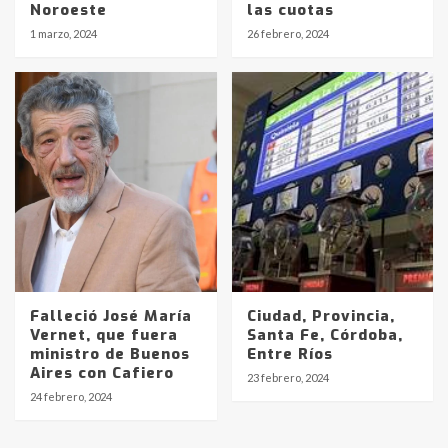
pampeanos que fueron
Noroeste
las cuotas
protagonistas del fatal accidente
1 marzo, 2024
26 febrero, 2024
en la mañana del lunes
3
Accidente en Ruta 5: falleció un
joven de Trenque Lauquen
4
Los precios de los combustibles en
La Pampa, desde YPF hasta Axion
entre 857 a 1338 pesos
5
Falleció José María
Ciudad, Provincia,
La Bolsa de Cereales de Bahía
Vernet, que fuera
Santa Fe, Córdoba,
Blanca anticipa que Agosto vendrá
ministro de Buenos
Entre Ríos
con lluvias y heladas, en gran parte
Aires con Cafiero
de la provincia
6
23 febrero, 2024
24 febrero, 2024
T.Lauquen: tres jóvenes que
intentaron evadir a la Policía