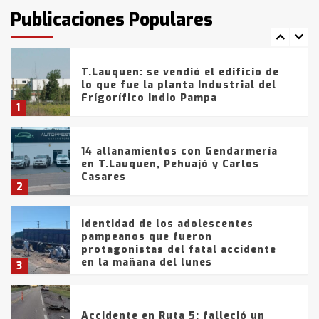
fueron detenidos por
Publicaciones Populares
comercialización de drogas en la
7
tarde del sábado
T.Lauquen: se vendió el edificio de
lo que fue la planta Industrial del
Frígorífico Indio Pampa
1
14 allanamientos con Gendarmería
en T.Lauquen, Pehuajó y Carlos
Casares
2
Identidad de los adolescentes
pampeanos que fueron
protagonistas del fatal accidente
en la mañana del lunes
3
Accidente en Ruta 5: falleció un